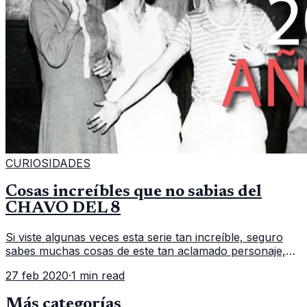
CURIOSIDADES
Cosas increíbles que no sabias del
CHAVO DEL 8
Si viste algunas veces esta serie tan increíble, seguro
sabes muchas cosas de este tan aclamado personaje,
Roberto Gómez Bolaños o mas conocido como
27 feb 2020
·
1 min read
Chespirito, en esta ocasión te
Más categorías