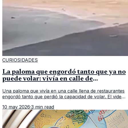
CURIOSIDADES
La paloma que engordó tanto que ya no
puede volar: vivía en calle de
restaurantes
Una paloma que vivía en una calle llena de restaurantes
engordó tanto que perdió la capacidad de volar. El video
se hizo viral en X con más de 35 mil likes.
10 may 2026
·
3 min read