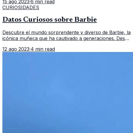
15 ago 2023
·
6 min read
Descubre su belleza y mi
CURIOSIDADES
Datos Curiosos sobre Barbie
Descubre el mundo sorprendente y diverso de Barbie, la
icónica muñeca que ha cautivado a generaciones. Desde
su creación hasta su impacto cultural, exploraremos
12 ago 2023
·
4 min read
datos curiosos que