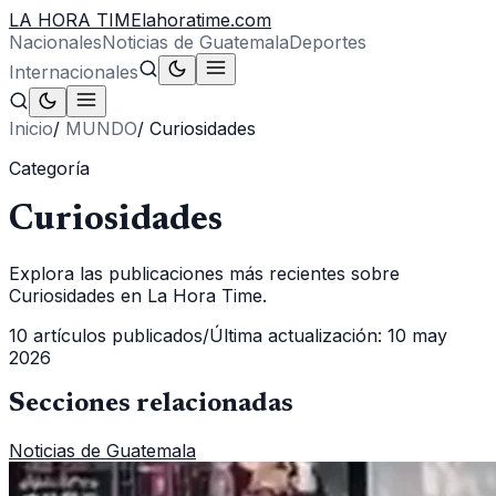
LA HORA TIME
lahoratime.com
Nacionales
Noticias de Guatemala
Deportes
Internacionales
Inicio
/
MUNDO
/
Curiosidades
Categoría
Curiosidades
Explora las publicaciones más recientes sobre
Curiosidades en La Hora Time.
10
artículos publicados
/
Última actualización:
10 may
2026
Secciones relacionadas
Noticias de Guatemala