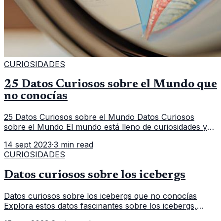
CURIOSIDADES
25 Datos Curiosos sobre el Mundo que
no conocías
25 Datos Curiosos sobre el Mundo Datos Curiosos
sobre el Mundo El mundo está lleno de curiosidades y
maravillas que a menudo pasan desapercibidas. A
14 sept 2023
·
3 min read
continuación, te presentamos 25
CURIOSIDADES
Datos curiosos sobre los icebergs
Datos curiosos sobre los icebergs que no conocías
Explora estos datos fascinantes sobre los icebergs,
desde su formación hasta su impacto en la navegación.