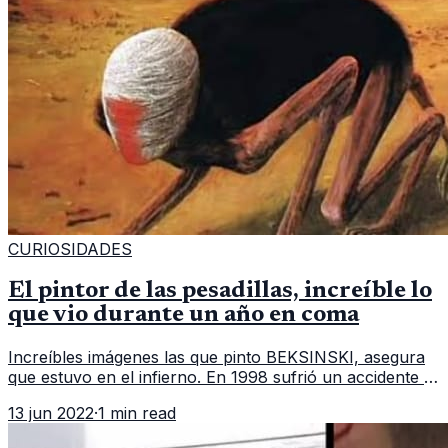
CURIOSIDADES
El pintor de las pesadillas, increíble lo
que vio durante un año en coma
Increíbles imágenes las que pinto BEKSINSKI, asegura
que estuvo en el infierno. En 1998 sufrió un accidente y
estuvo en coma durante 1 año y vio muchas cosas que
13 jun 2022
·
1 min read
solo veras en tus