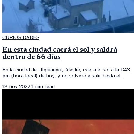
CURIOSIDADES
En esta ciudad caerá el sol y saldrá
dentro de 66 días
En la ciudad de Utquiagvik, Alaska, caerá el sol a la 1:43
pm (hora local) de hoy, y no volverá a salir hasta el
próximo 23 de enero del 2022. ¡No amanecerá en 66
18 nov 2022
·
1 min read
días! Aunque dura