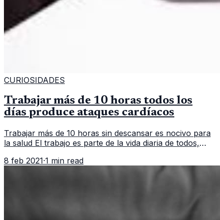
CURIOSIDADES
Trabajar más de 10 horas todos los
días produce ataques cardíacos
Trabajar más de 10 horas sin descansar es nocivo para
la salud El trabajo es parte de la vida diaria de todos,
muchas personas laboran para poder llevar alimentos a
8 feb 2021
·
1 min read
sus casas. Sin