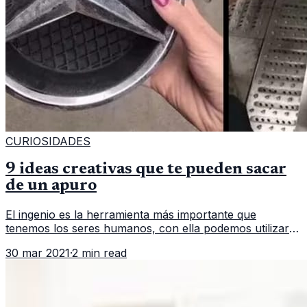
CURIOSIDADES
9 ideas creativas que te pueden sacar
de un apuro
El ingenio es la herramienta más importante que
tenemos los seres humanos, con ella podemos utilizar
cualquier cosa para salir de un problema. A
30 mar 2021
·
2 min read
continuación se mencionan 9 ideas g