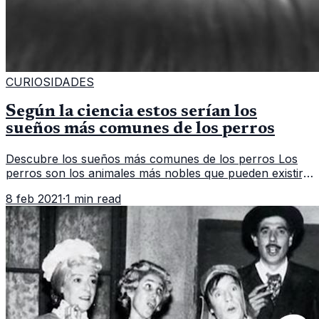
CURIOSIDADES
Según la ciencia estos serían los
sueños más comunes de los perros
Descubre los sueños más comunes de los perros Los
perros son los animales más nobles que pueden existir,
no por nada es considerado el mejor amigo del hombre.
8 feb 2021
·
1 min read
Debido a esto muchos