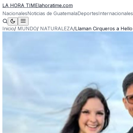
LA HORA TIME
lahoratime.com
Nacionales
Noticias de Guatemala
Deportes
Internacionales
Inicio
/
MUNDO
/
NATURALEZA
/
Llaman Cirqueros a Hello