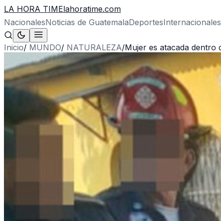
LA HORA TIME
lahoratime.com
Nacionales
Noticias de Guatemala
Deportes
Internacionales
Inicio
/
MUNDO
/
NATURALEZA
/
Mujer es atacada dentro d