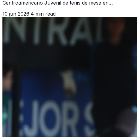
Centroamericano Juvenil de tenis de mesa en
Tegucigalpa con 6 oros, 2 platas y 9 bronces, según la
10 jun 2026
·
4 min read
cobertura oficial difundida por CDAG.