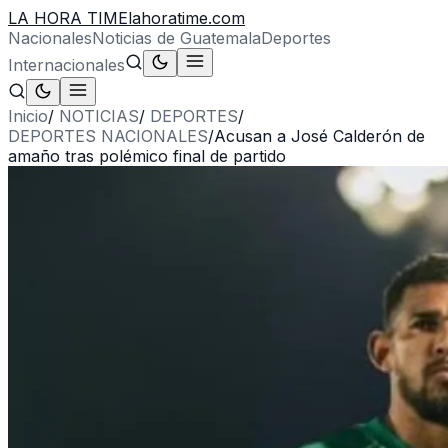
LA HORA TIME
lahoratime.com
Nacionales
Noticias de Guatemala
Deportes
Internacionales
Inicio
/
NOTICIAS
/
DEPORTES
/
DEPORTES NACIONALES
/
Acusan a José Calderón de
amaño tras polémico final de partido