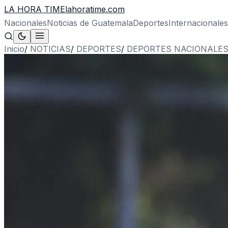
LA HORA TIME
lahoratime.com
Nacionales
Noticias de Guatemala
Deportes
Internacionales
Inicio
/
NOTICIAS
/
DEPORTES
/
DEPORTES NACIONALE