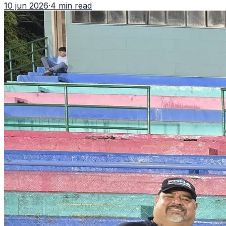
10 jun 2026
·
4 min read
delegación nacional, según el balance oficial de CDAG.