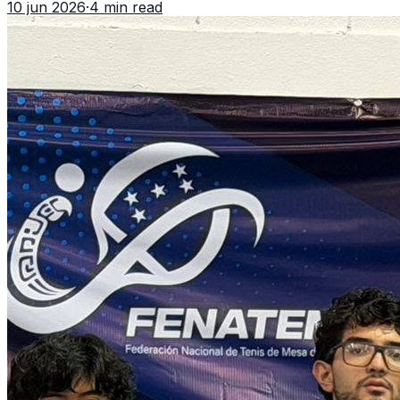
10 jun 2026
·
4 min read
de CDAG.