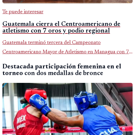
Te puede interesar
Guatemala cierra el Centroamericano de
atletismo con 7 oros y podio regional
Guatemala terminó tercera del Campeonato
Centroamericano Mayor de Atletismo en Managua con 7
oros, 5 platas y 2 bronces, según la publicación oficial de
Destacada participación femenina en el
CDAG.
torneo
con dos medallas de bronce