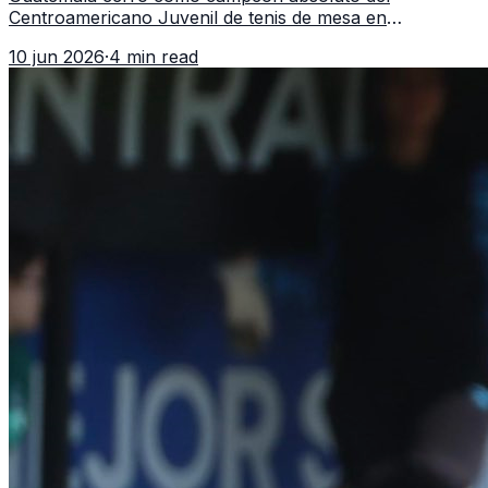
Centroamericano Juvenil de tenis de mesa en
Tegucigalpa con 6 oros, 2 platas y 9 bronces, según la
10 jun 2026
·
4 min read
cobertura oficial difundida por CDAG.