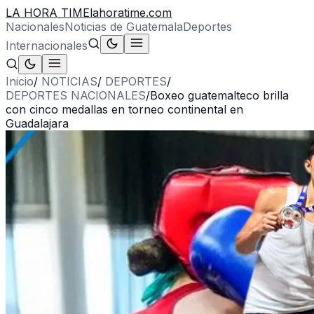
LA HORA TIME
lahoratime.com
Nacionales
Noticias de Guatemala
Deportes
Internacionales
Inicio
/
NOTICIAS
/
DEPORTES
/
DEPORTES NACIONALES
/
Boxeo guatemalteco brilla
con cinco medallas en torneo continental en
Guadalajara