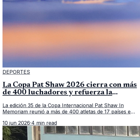
DEPORTES
La Copa Pat Shaw 2026 cierra con más
de 400 luchadores y refuerza la
vitrina regional
La edición 35 de la Copa Internacional Pat Shaw In
Memoriam reunió a más de 400 atletas de 17 países en
Guatemala y dejó una participación destacada de la
10 jun 2026
·
4 min read
delegación nacional, según el balance oficial de CDAG.