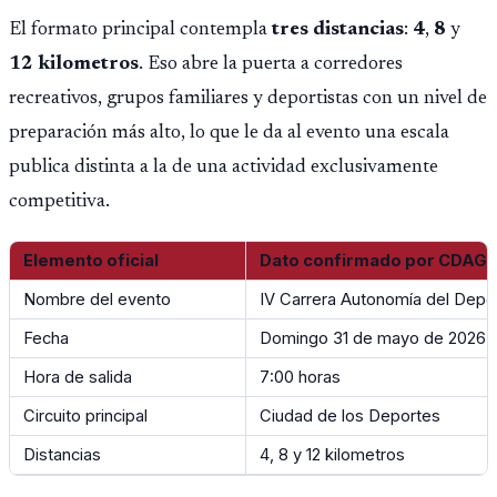
Guatemala y dejó una participación destacada de la
El formato principal contempla
tres distancias
:
4
,
8
y
delegación nacional, según el balance oficial de CDAG.
12 kilometros
. Eso abre la puerta a corredores
recreativos, grupos familiares y deportistas con un nivel de
preparación más alto, lo que le da al evento una escala
publica distinta a la de una actividad exclusivamente
competitiva.
Elemento oficial
Dato confirmado por CDAG
Nombre del evento
IV Carrera Autonomía del Depo
Fecha
Domingo 31 de mayo de 2026
Hora de salida
7:00 horas
Circuito principal
Ciudad de los Deportes
Distancias
4, 8 y 12 kilometros