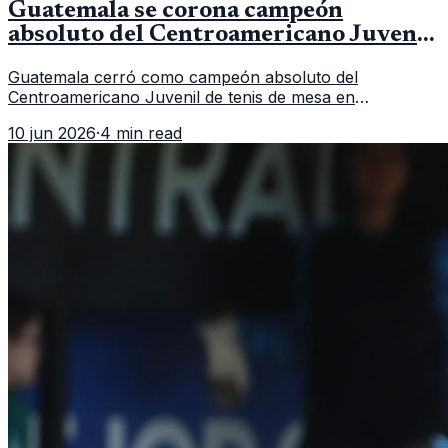
Guatemala se corona campeón
absoluto del Centroamericano Juvenil
de tenis de mesa
Guatemala cerró como campeón absoluto del
Centroamericano Juvenil de tenis de mesa en
Tegucigalpa con 6 oros, 2 platas y 9 bronces, según la
10 jun 2026
·
4 min read
cobertura oficial difundida por CDAG.