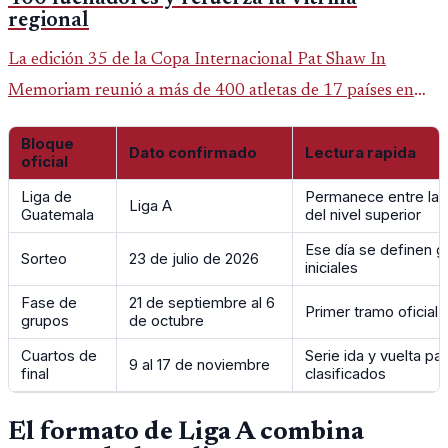
regional
La edición 35 de la Copa Internacional Pat Shaw In
Memoriam reunió a más de 400 atletas de 17 países en
Guatemala y dejó una participación destacada de la
Bloque
delegación nacional, según el balance oficial de CDAG.
Dato confirmado
Lectura rapida
oficial
Liga de
Permanece entre las
Liga A
Guatemala
del nivel superior
Ese día se definen g
Sorteo
23 de julio de 2026
iniciales
Fase de
21 de septiembre al 6
Primer tramo oficial 
grupos
de octubre
Cuartos de
Serie ida y vuelta par
9 al 17 de noviembre
final
clasificados
El formato de Liga A combina