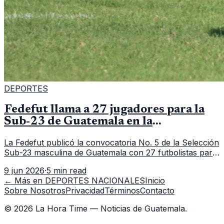
DEPORTES
Fedefut llama a 27 jugadores para la
Sub-23 de Guatemala en la
convocatoria 5
La Fedefut publicó la convocatoria No. 5 de la Selección
Sub-23 masculina de Guatemala con 27 futbolistas para
el tramo de trabajo fijado del 11 al 19 de junio de 2026.
9 jun 2026
·
5 min read
← Más en
DEPORTES NACIONALES
Inicio
Sobre Nosotros
Privacidad
Términos
Contacto
©
2026
La Hora Time — Noticias de Guatemala.