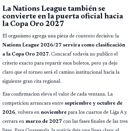
oros, 5 platas y 2 bronces, según la publicación oficial de
La Nations League también se
CDAG.
convierte en la puerta oficial hacia
la Copa Oro 2027
El organismo agrega una pieza de contexto decisiva: la
Nations League 2026/27 servira como clasificación
a la Copa Oro 2027
. Concacaf todavia no publico el
criterio exacto para repartir esos boletos, pero ya dejo
claro que el torneo será el camino institucional hacia la
siguiente gran cita regional.
Esa confirmacion eleva el valor de cada ventana. La
competicion arrancara entre
septiembre y octubre de
2026
, volvera en
noviembre
para los cuartos de Liga A y
cerrara en
marzo de 2027
con las fases finales de las tres
ligas. Para Guatemala, la noticia deja una linea clara: el