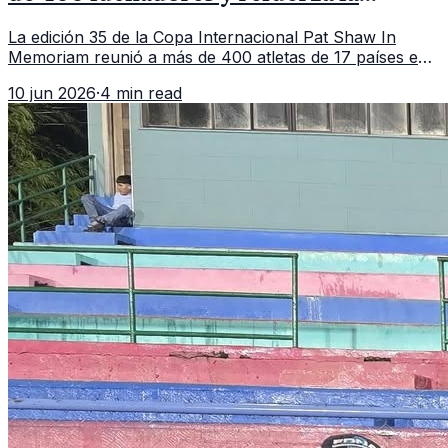
vitrina regional
La edición 35 de la Copa Internacional Pat Shaw In
Memoriam reunió a más de 400 atletas de 17 países en
Guatemala y dejó una participación destacada de la
10 jun 2026
·
4 min read
delegación nacional, según el balance oficial de CDAG.