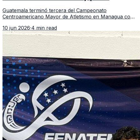
regional
Guatemala terminó tercera del Campeonato
Centroamericano Mayor de Atletismo en Managua con
7 oros, 5 platas y 2 bronces, según la publicación oficial
10 jun 2026
·
4 min read
de CDAG.