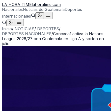
LA HORA TIME
lahoratime.com
Nacionales
Noticias de Guatemala
Deportes
Internacionales
Inicio
/
NOTICIAS
/
DEPORTES
/
DEPORTES NACIONALES
/
Concacaf activa la Nations
League 2026/27 con Guatemala en Liga A y sorteo en
julio