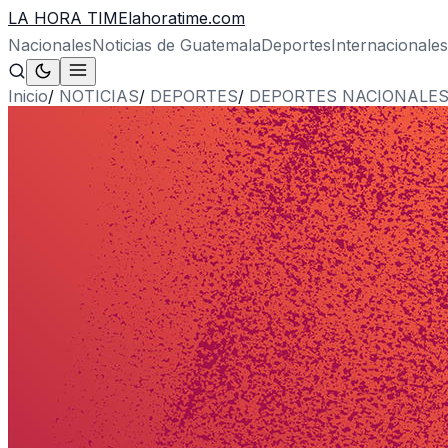
LA HORA TIME
lahoratime.com
Nacionales
Noticias de Guatemala
Deportes
Internacionales
Inicio
/
NOTICIAS
/
DEPORTES
/
DEPORTES NACIONALE