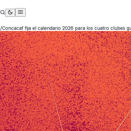
S
/
Concacaf fija el calendario 2026 para los cuatro clubes