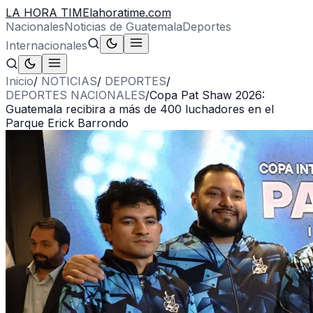
LA HORA TIME
lahoratime.com
Nacionales
Noticias de Guatemala
Deportes
Internacionales
Inicio
/
NOTICIAS
/
DEPORTES
/
DEPORTES NACIONALES
/
Copa Pat Shaw 2026:
Guatemala recibira a más de 400 luchadores en el
Parque Erick Barrondo