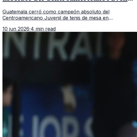
de tenis de mesa
Guatemala cerró como campeón absoluto del
Centroamericano Juvenil de tenis de mesa en
Tegucigalpa con 6 oros, 2 platas y 9 bronces, según la
10 jun 2026
·
4 min read
cobertura oficial difundida por CDAG.