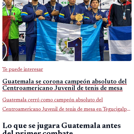
Te puede interesar
Guatemala se corona campeón absoluto del
Centroamericano Juvenil de tenis de mesa
Guatemala cerró como campeón absoluto del
Centroamericano Juvenil de tenis de mesa en Tegucigalpa
con 6 oros, 2 platas y 9 bronces, según la cobertura oficial
Lo que se jugara Guatemala antes
difundida por CDAG.
del primer combate