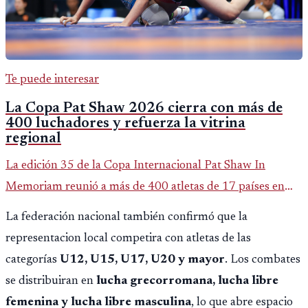
Te puede interesar
La Copa Pat Shaw 2026 cierra con más de
400 luchadores y refuerza la vitrina
regional
La edición 35 de la Copa Internacional Pat Shaw In
Memoriam reunió a más de 400 atletas de 17 países en
Guatemala y dejó una participación destacada de la
La federación nacional también confirmó que la
delegación nacional, según el balance oficial de CDAG.
representacion local competira con atletas de las
categorías
U12, U15, U17, U20 y mayor
. Los combates
se distribuiran en
lucha grecorromana, lucha libre
femenina y lucha libre masculina
, lo que abre espacio