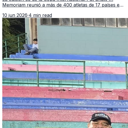
Memoriam reunió a más de 400 atletas de 17 países en
Guatemala y dejó una participación destacada de la
10 jun 2026
·
4 min read
delegación nacional, según el balance oficial de CDAG.