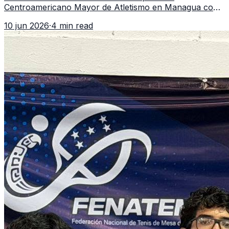
Centroamericano Mayor de Atletismo en Managua con
7 oros, 5 platas y 2 bronces, según la publicación oficial
10 jun 2026
·
4 min read
de CDAG.