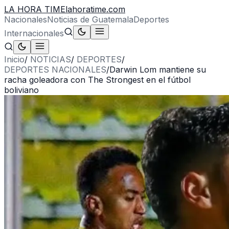
LA HORA TIME
lahoratime.com
Nacionales
Noticias de Guatemala
Deportes
Internacionales
Inicio
/
NOTICIAS
/
DEPORTES
/
DEPORTES NACIONALES
/
Darwin Lom mantiene su
racha goleadora con The Strongest en el fútbol
boliviano