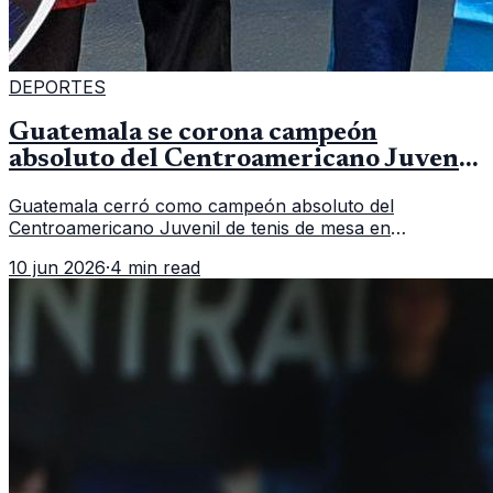
DEPORTES
Guatemala se corona campeón
absoluto del Centroamericano Juvenil
de tenis de mesa
Guatemala cerró como campeón absoluto del
Centroamericano Juvenil de tenis de mesa en
Tegucigalpa con 6 oros, 2 platas y 9 bronces, según la
10 jun 2026
·
4 min read
cobertura oficial difundida por CDAG.