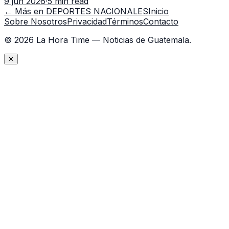
9 jun 2026
·
5 min read
← Más en
DEPORTES NACIONALES
Inicio
Sobre Nosotros
Privacidad
Términos
Contacto
©
2026
La Hora Time — Noticias de Guatemala.