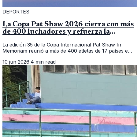
DEPORTES
La Copa Pat Shaw 2026 cierra con más
de 400 luchadores y refuerza la
vitrina regional
La edición 35 de la Copa Internacional Pat Shaw In
Memoriam reunió a más de 400 atletas de 17 países en
Guatemala y dejó una participación destacada de la
10 jun 2026
·
4 min read
delegación nacional, según el balance oficial de CDAG.