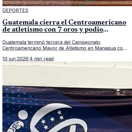
DEPORTES
Guatemala cierra el Centroamericano
de atletismo con 7 oros y podio
regional
Guatemala terminó tercera del Campeonato
Centroamericano Mayor de Atletismo en Managua con
7 oros, 5 platas y 2 bronces, según la publicación oficial
10 jun 2026
·
4 min read
de CDAG.