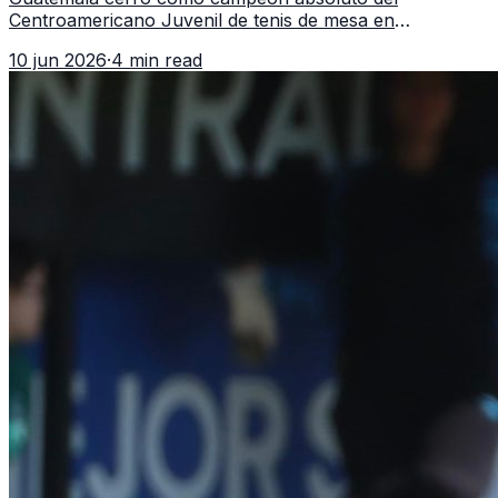
Centroamericano Juvenil de tenis de mesa en
Tegucigalpa con 6 oros, 2 platas y 9 bronces, según la
10 jun 2026
·
4 min read
cobertura oficial difundida por CDAG.