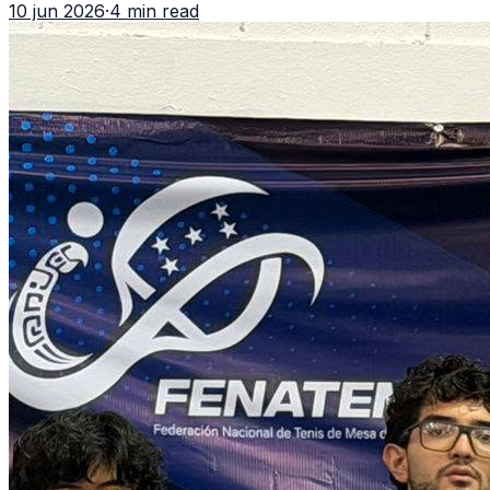
10 jun 2026
·
4 min read
de CDAG.