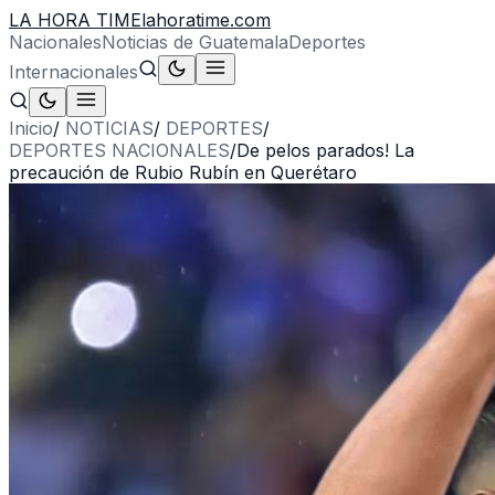
LA HORA TIME
lahoratime.com
Nacionales
Noticias de Guatemala
Deportes
Internacionales
Inicio
/
NOTICIAS
/
DEPORTES
/
DEPORTES NACIONALES
/
De pelos parados! La
precaución de Rubio Rubín en Querétaro