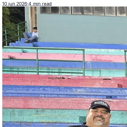
10 jun 2026
·
4 min read
delegación nacional, según el balance oficial de CDAG.