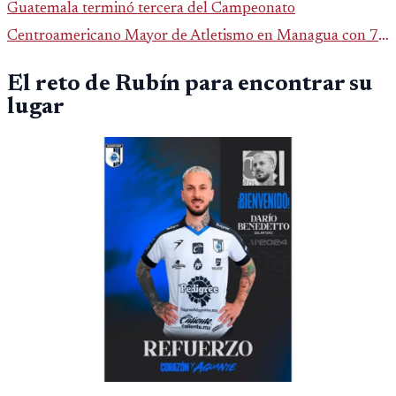
Guatemala terminó tercera del Campeonato
Centroamericano Mayor de Atletismo en Managua con 7
oros, 5 platas y 2 bronces, según la publicación oficial de
El reto de Rubín para encontrar su
CDAG.
lugar