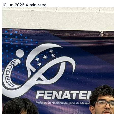
7 oros, 5 platas y 2 bronces, según la publicación oficial
10 jun 2026
·
4 min read
de CDAG.