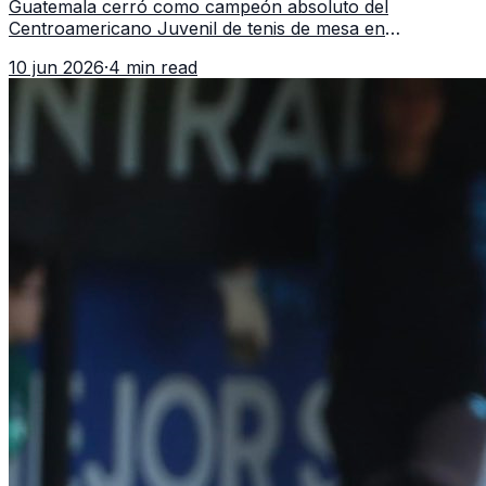
Guatemala cerró como campeón absoluto del
Centroamericano Juvenil de tenis de mesa en
Tegucigalpa con 6 oros, 2 platas y 9 bronces, según la
10 jun 2026
·
4 min read
cobertura oficial difundida por CDAG.