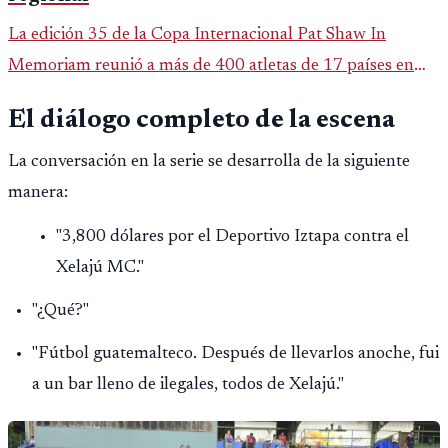
La edición 35 de la Copa Internacional Pat Shaw In
Memoriam reunió a más de 400 atletas de 17 países en
Guatemala y dejó una participación destacada de la
El diálogo completo de la escena
delegación nacional, según el balance oficial de CDAG.
La conversación en la serie se desarrolla de la siguiente
manera:
"3,800 dólares por el Deportivo Iztapa contra el
Xelajú MC."
"¿Qué?"
"Fútbol guatemalteco. Después de llevarlos anoche, fui
a un bar lleno de ilegales, todos de Xelajú."