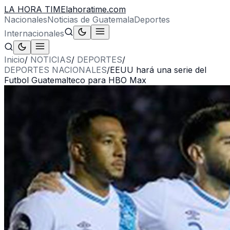
LA HORA TIME
lahoratime.com
Nacionales
Noticias de Guatemala
Deportes
Internacionales
Inicio
/
NOTICIAS
/
DEPORTES
/
DEPORTES NACIONALES
/
EEUU hará una serie del
Futbol Guatemalteco para HBO Max