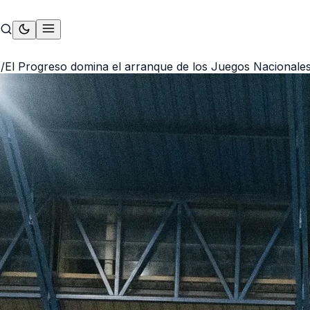
S
/
El Progreso domina el arranque de los Juegos Nacionale