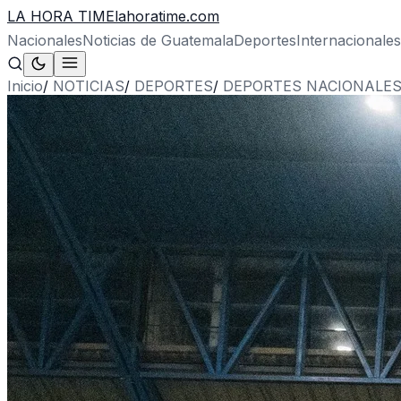
LA HORA TIME
lahoratime.com
Nacionales
Noticias de Guatemala
Deportes
Internacionales
Inicio
/
NOTICIAS
/
DEPORTES
/
DEPORTES NACIONALE