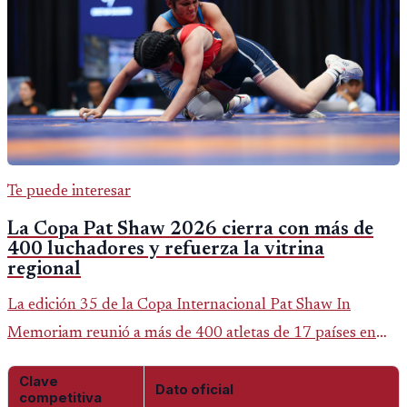
Te puede interesar
La Copa Pat Shaw 2026 cierra con más de
400 luchadores y refuerza la vitrina
regional
La edición 35 de la Copa Internacional Pat Shaw In
Memoriam reunió a más de 400 atletas de 17 países en
Guatemala y dejó una participación destacada de la
Clave
delegación nacional, según el balance oficial de CDAG.
Dato oficial
competitiva