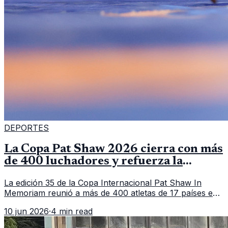
DEPORTES
La Copa Pat Shaw 2026 cierra con más
de 400 luchadores y refuerza la
vitrina regional
La edición 35 de la Copa Internacional Pat Shaw In
Memoriam reunió a más de 400 atletas de 17 países en
Guatemala y dejó una participación destacada de la
10 jun 2026
·
4 min read
delegación nacional, según el balance oficial de CDAG.