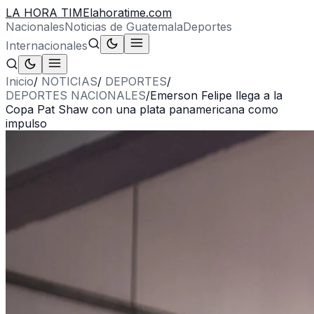
LA HORA TIME
lahoratime.com
Nacionales
Noticias de Guatemala
Deportes
Internacionales
Inicio
/
NOTICIAS
/
DEPORTES
/
DEPORTES NACIONALES
/
Emerson Felipe llega a la
Copa Pat Shaw con una plata panamericana como
impulso