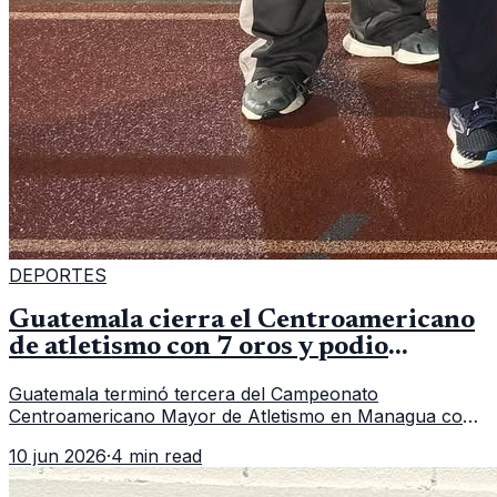
DEPORTES
Guatemala cierra el Centroamericano
de atletismo con 7 oros y podio
regional
Guatemala terminó tercera del Campeonato
Centroamericano Mayor de Atletismo en Managua con
7 oros, 5 platas y 2 bronces, según la publicación oficial
10 jun 2026
·
4 min read
de CDAG.