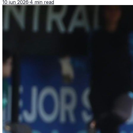
10 jun 2026
·
4 min read
cobertura oficial difundida por CDAG.