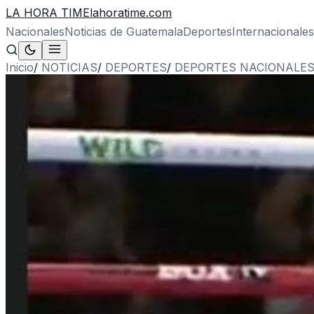
LA HORA TIME
lahoratime.com
Nacionales
Noticias de Guatemala
Deportes
Internacionales
Inicio
/
NOTICIAS
/
DEPORTES
/
DEPORTES NACIONALE