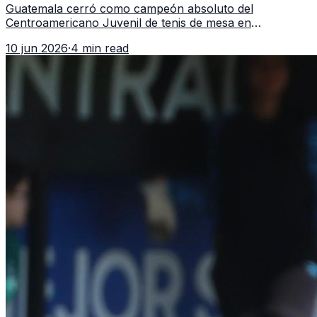
Guatemala cerró como campeón absoluto del
Centroamericano Juvenil de tenis de mesa en
Tegucigalpa con 6 oros, 2 platas y 9 bronces, según la
10 jun 2026
·
4 min read
cobertura oficial difundida por CDAG.