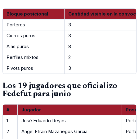
Bloque posicional
Cantidad visible en la convoca
Porteros
3
Cierres puros
3
Alas puros
8
Perfiles mixtos
2
Pivots puros
3
Los 19 jugadores que oficializo
Fedefut para junio
#
Jugador
Posic
1
José Eduardo Reyes
Porte
2
Angel Efrain Mazariegos Garcia
Porte