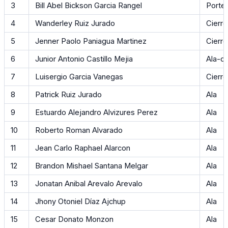
3
Bill Abel Bickson Garcia Rangel
Porte
4
Wanderley Ruiz Jurado
Cierre
5
Jenner Paolo Paniagua Martinez
Cierre
6
Junior Antonio Castillo Mejia
Ala-ci
7
Luisergio Garcia Vanegas
Cierre
8
Patrick Ruiz Jurado
Ala
9
Estuardo Alejandro Alvizures Perez
Ala
10
Roberto Roman Alvarado
Ala
11
Jean Carlo Raphael Alarcon
Ala
12
Brandon Mishael Santana Melgar
Ala
13
Jonatan Anibal Arevalo Arevalo
Ala
14
Jhony Otoniel Díaz Ajchup
Ala
15
Cesar Donato Monzon
Ala