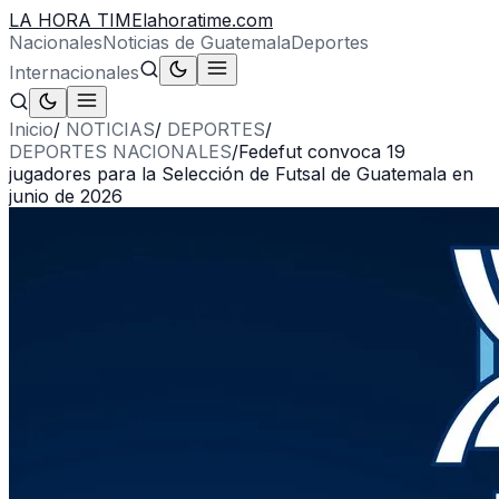
LA HORA TIME
lahoratime.com
Nacionales
Noticias de Guatemala
Deportes
Internacionales
Inicio
/
NOTICIAS
/
DEPORTES
/
DEPORTES NACIONALES
/
Fedefut convoca 19
jugadores para la Selección de Futsal de Guatemala en
junio de 2026