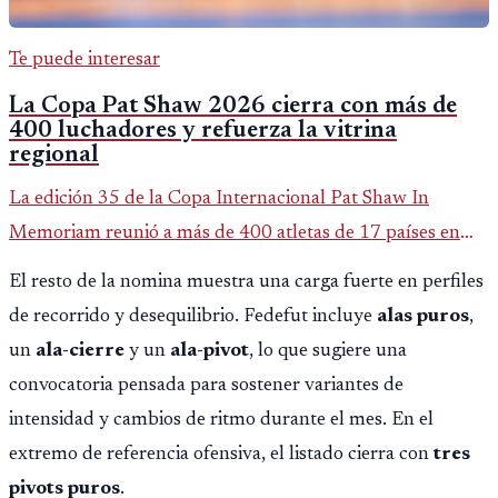
Te puede interesar
La Copa Pat Shaw 2026 cierra con más de
400 luchadores y refuerza la vitrina
regional
La edición 35 de la Copa Internacional Pat Shaw In
Memoriam reunió a más de 400 atletas de 17 países en
Guatemala y dejó una participación destacada de la
El resto de la nomina muestra una carga fuerte en perfiles
delegación nacional, según el balance oficial de CDAG.
de recorrido y desequilibrio. Fedefut incluye
alas puros
,
un
ala-cierre
y un
ala-pivot
, lo que sugiere una
convocatoria pensada para sostener variantes de
intensidad y cambios de ritmo durante el mes. En el
extremo de referencia ofensiva, el listado cierra con
tres
pivots puros
.