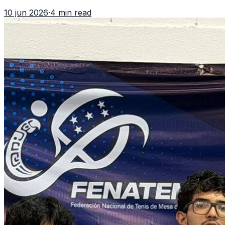
7 oros, 5 platas y 2 bronces, según la publicación oficial
10 jun 2026
·
4 min read
de CDAG.