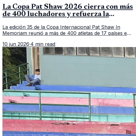
La Copa Pat Shaw 2026 cierra con más
de 400 luchadores y refuerza la
vitrina regional
La edición 35 de la Copa Internacional Pat Shaw In
Memoriam reunió a más de 400 atletas de 17 países en
Guatemala y dejó una participación destacada de la
10 jun 2026
·
4 min read
delegación nacional, según el balance oficial de CDAG.