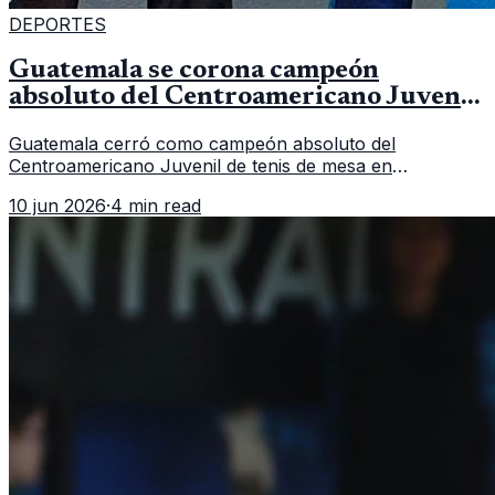
DEPORTES
Guatemala se corona campeón
absoluto del Centroamericano Juvenil
de tenis de mesa
Guatemala cerró como campeón absoluto del
Centroamericano Juvenil de tenis de mesa en
Tegucigalpa con 6 oros, 2 platas y 9 bronces, según la
10 jun 2026
·
4 min read
cobertura oficial difundida por CDAG.