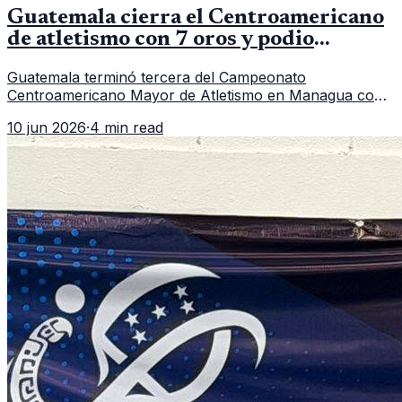
Guatemala cierra el Centroamericano
de atletismo con 7 oros y podio
regional
Guatemala terminó tercera del Campeonato
Centroamericano Mayor de Atletismo en Managua con
7 oros, 5 platas y 2 bronces, según la publicación oficial
10 jun 2026
·
4 min read
de CDAG.