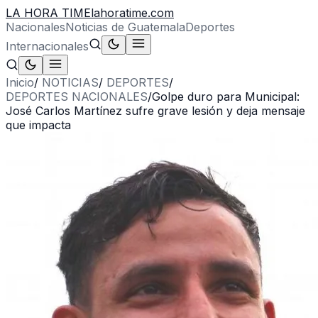
LA HORA TIME
lahoratime.com
Nacionales
Noticias de Guatemala
Deportes
Internacionales
Inicio
/
NOTICIAS
/
DEPORTES
/
DEPORTES NACIONALES
/
Golpe duro para Municipal:
José Carlos Martínez sufre grave lesión y deja mensaje
que impacta