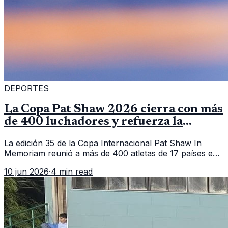
DEPORTES
La Copa Pat Shaw 2026 cierra con más
de 400 luchadores y refuerza la
vitrina regional
La edición 35 de la Copa Internacional Pat Shaw In
Memoriam reunió a más de 400 atletas de 17 países en
Guatemala y dejó una participación destacada de la
10 jun 2026
·
4 min read
delegación nacional, según el balance oficial de CDAG.