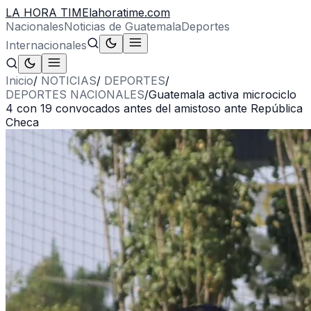
LA HORA TIME
lahoratime.com
Nacionales
Noticias de Guatemala
Deportes
Internacionales
Inicio
/
NOTICIAS
/
DEPORTES
/
DEPORTES NACIONALES
/
Guatemala activa microciclo
4 con 19 convocados antes del amistoso ante República
Checa