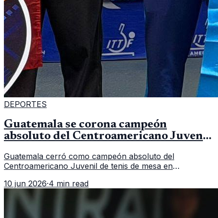
DEPORTES
Guatemala se corona campeón
absoluto del Centroamericano Juvenil
de tenis de mesa
Guatemala cerró como campeón absoluto del
Centroamericano Juvenil de tenis de mesa en
Tegucigalpa con 6 oros, 2 platas y 9 bronces, según la
10 jun 2026
·
4 min read
cobertura oficial difundida por CDAG.