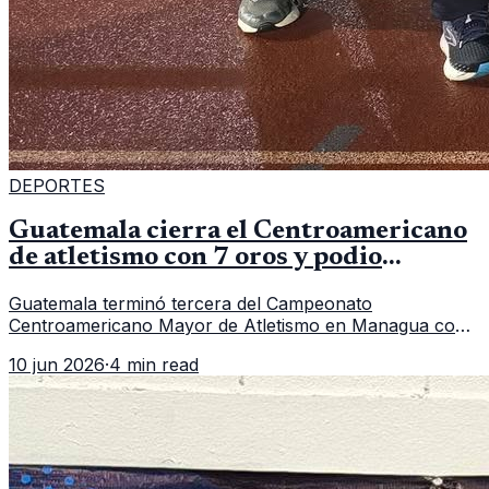
DEPORTES
Guatemala cierra el Centroamericano
de atletismo con 7 oros y podio
regional
Guatemala terminó tercera del Campeonato
Centroamericano Mayor de Atletismo en Managua con
7 oros, 5 platas y 2 bronces, según la publicación oficial
10 jun 2026
·
4 min read
de CDAG.