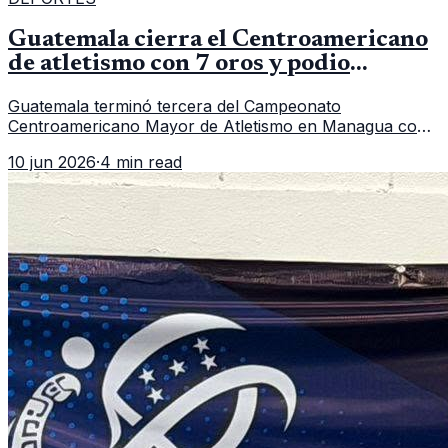
Guatemala cierra el Centroamericano
de atletismo con 7 oros y podio
regional
Guatemala terminó tercera del Campeonato
Centroamericano Mayor de Atletismo en Managua con
7 oros, 5 platas y 2 bronces, según la publicación oficial
10 jun 2026
·
4 min read
de CDAG.