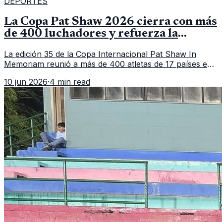
DEPORTES
La Copa Pat Shaw 2026 cierra con más
de 400 luchadores y refuerza la
vitrina regional
La edición 35 de la Copa Internacional Pat Shaw In
Memoriam reunió a más de 400 atletas de 17 países en
Guatemala y dejó una participación destacada de la
10 jun 2026
·
4 min read
delegación nacional, según el balance oficial de CDAG.