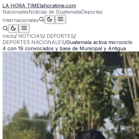
LA HORA TIME
lahoratime.com
Nacionales
Noticias de Guatemala
Deportes
Internacionales
Inicio
/
NOTICIAS
/
DEPORTES
/
DEPORTES NACIONALES
/
Guatemala activa microciclo
4 con 19 convocados y base de Municipal y Antigua