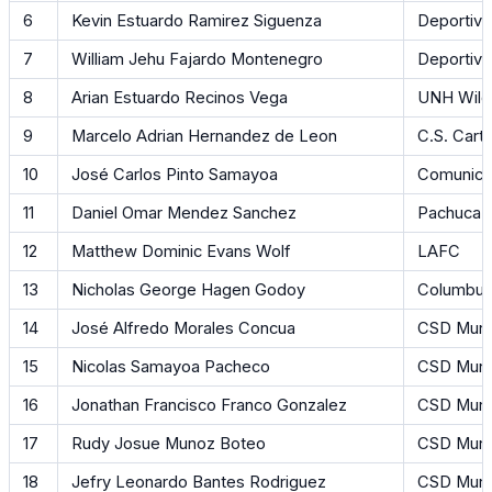
6
Kevin Estuardo Ramirez Siguenza
Deportivo
7
William Jehu Fajardo Montenegro
Deportivo
8
Arian Estuardo Recinos Vega
UNH Wild
9
Marcelo Adrian Hernandez de Leon
C.S. Cart
10
José Carlos Pinto Samayoa
Comunica
11
Daniel Omar Mendez Sanchez
Pachuca F
12
Matthew Dominic Evans Wolf
LAFC
13
Nicholas George Hagen Godoy
Columbus
14
José Alfredo Morales Concua
CSD Munic
15
Nicolas Samayoa Pacheco
CSD Munic
16
Jonathan Francisco Franco Gonzalez
CSD Munic
17
Rudy Josue Munoz Boteo
CSD Munic
18
Jefry Leonardo Bantes Rodriguez
CSD Munic