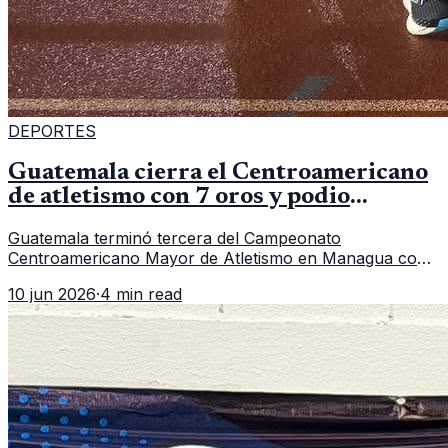
DEPORTES
Guatemala cierra el Centroamericano
de atletismo con 7 oros y podio
regional
Guatemala terminó tercera del Campeonato
Centroamericano Mayor de Atletismo en Managua con
7 oros, 5 platas y 2 bronces, según la publicación oficial
10 jun 2026
·
4 min read
de CDAG.