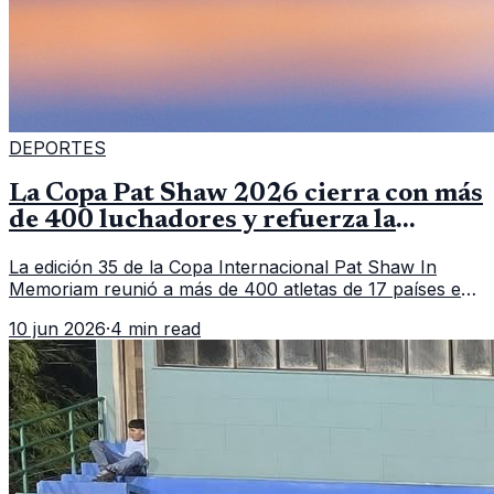
DEPORTES
La Copa Pat Shaw 2026 cierra con más
de 400 luchadores y refuerza la
vitrina regional
La edición 35 de la Copa Internacional Pat Shaw In
Memoriam reunió a más de 400 atletas de 17 países en
Guatemala y dejó una participación destacada de la
10 jun 2026
·
4 min read
delegación nacional, según el balance oficial de CDAG.