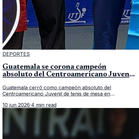
DEPORTES
Guatemala se corona campeón
absoluto del Centroamericano Juvenil
de tenis de mesa
Guatemala cerró como campeón absoluto del
Centroamericano Juvenil de tenis de mesa en
Tegucigalpa con 6 oros, 2 platas y 9 bronces, según la
10 jun 2026
·
4 min read
cobertura oficial difundida por CDAG.