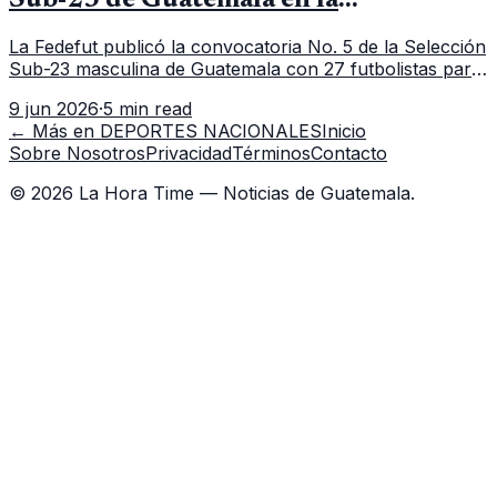
Sub-23 de Guatemala en la
convocatoria 5
La Fedefut publicó la convocatoria No. 5 de la Selección
Sub-23 masculina de Guatemala con 27 futbolistas para
el tramo de trabajo fijado del 11 al 19 de junio de 2026.
9 jun 2026
·
5 min read
← Más en
DEPORTES NACIONALES
Inicio
Sobre Nosotros
Privacidad
Términos
Contacto
©
2026
La Hora Time — Noticias de Guatemala.