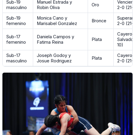
Sub-19
Manuel Estrada y
Venciero
Oro
masculino
Robin Oliva
2-0 (21-
Sub-19
Monica Cano y
Superar
Bronce
femenino
Marisabel Gonzalez
2-0 (21-1
Cayeron 
Sub-17
Daniela Campos y
Plata
Salvador
femenino
Fatima Reina
10)
Sub-17
Joseph Godoy y
Cayeron
Plata
masculino
Josue Rodriguez
2-0 (21-1