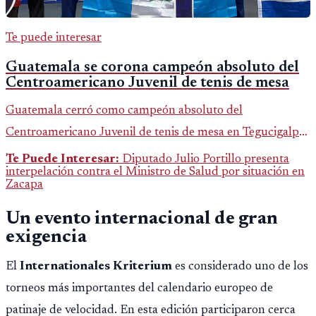
Te puede interesar
Guatemala se corona campeón absoluto del
Centroamericano Juvenil de tenis de mesa
Guatemala cerró como campeón absoluto del
Centroamericano Juvenil de tenis de mesa en Tegucigalpa
con 6 oros, 2 platas y 9 bronces, según la cobertura oficial
Te Puede Interesar:
Diputado Julio Portillo presenta
interpelación contra el Ministro de Salud por situación en
difundida por CDAG.
Zacapa
Un evento internacional de gran
exigencia
El
Internationales Kriterium
es considerado uno de los
torneos más importantes del calendario europeo de
patinaje de velocidad. En esta edición participaron cerca