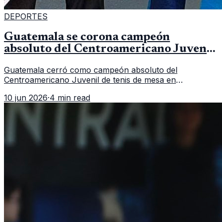
DEPORTES
Guatemala se corona campeón
absoluto del Centroamericano Juvenil
de tenis de mesa
Guatemala cerró como campeón absoluto del
Centroamericano Juvenil de tenis de mesa en
Tegucigalpa con 6 oros, 2 platas y 9 bronces, según la
10 jun 2026
·
4 min read
cobertura oficial difundida por CDAG.