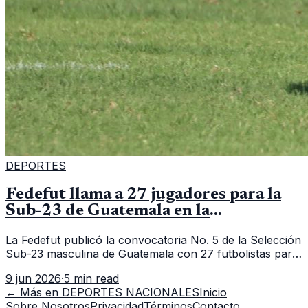
DEPORTES
Fedefut llama a 27 jugadores para la
Sub-23 de Guatemala en la
convocatoria 5
La Fedefut publicó la convocatoria No. 5 de la Selección
Sub-23 masculina de Guatemala con 27 futbolistas para
el tramo de trabajo fijado del 11 al 19 de junio de 2026.
9 jun 2026
·
5 min read
← Más en
DEPORTES NACIONALES
Inicio
Sobre Nosotros
Privacidad
Términos
Contacto