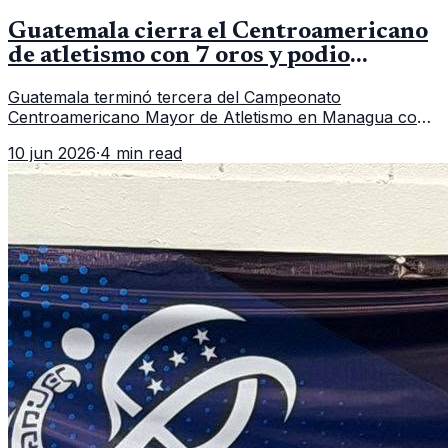
Guatemala cierra el Centroamericano
de atletismo con 7 oros y podio
regional
Guatemala terminó tercera del Campeonato
Centroamericano Mayor de Atletismo en Managua con
7 oros, 5 platas y 2 bronces, según la publicación oficial
10 jun 2026
·
4 min read
de CDAG.