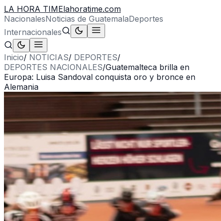
LA HORA TIME
lahoratime.com
Nacionales
Noticias de Guatemala
Deportes
Internacionales
Inicio
/
NOTICIAS
/
DEPORTES
/
DEPORTES NACIONALES
/
Guatemalteca brilla en
Europa: Luisa Sandoval conquista oro y bronce en
Alemania