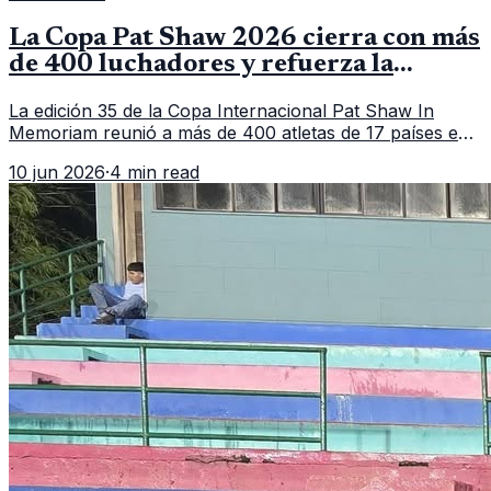
La Copa Pat Shaw 2026 cierra con más
de 400 luchadores y refuerza la
vitrina regional
La edición 35 de la Copa Internacional Pat Shaw In
Memoriam reunió a más de 400 atletas de 17 países en
Guatemala y dejó una participación destacada de la
10 jun 2026
·
4 min read
delegación nacional, según el balance oficial de CDAG.