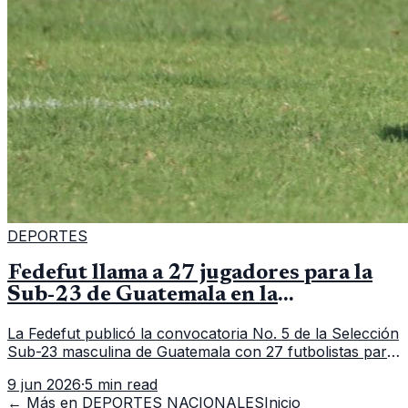
DEPORTES
Fedefut llama a 27 jugadores para la
Sub-23 de Guatemala en la
convocatoria 5
La Fedefut publicó la convocatoria No. 5 de la Selección
Sub-23 masculina de Guatemala con 27 futbolistas para
el tramo de trabajo fijado del 11 al 19 de junio de 2026.
9 jun 2026
·
5 min read
← Más en
DEPORTES NACIONALES
Inicio