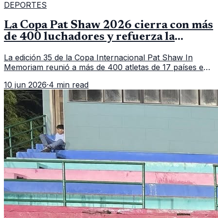
DEPORTES
La Copa Pat Shaw 2026 cierra con más
de 400 luchadores y refuerza la
vitrina regional
La edición 35 de la Copa Internacional Pat Shaw In
Memoriam reunió a más de 400 atletas de 17 países en
Guatemala y dejó una participación destacada de la
10 jun 2026
·
4 min read
delegación nacional, según el balance oficial de CDAG.