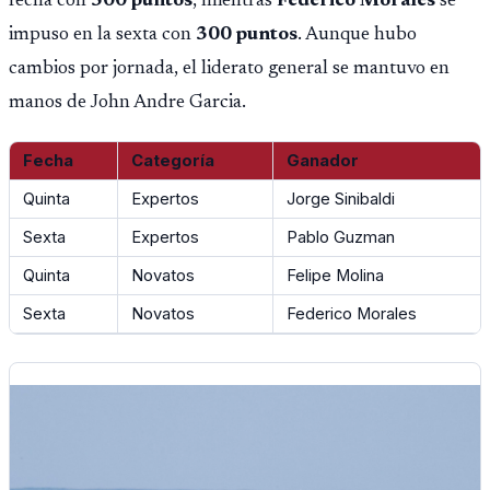
fecha con
500 puntos
, mientras
Federico Morales
se
impuso en la sexta con
300 puntos
. Aunque hubo
cambios por jornada, el liderato general se mantuvo en
manos de John Andre Garcia.
Fecha
Categoría
Ganador
Quinta
Expertos
Jorge Sinibaldi
Sexta
Expertos
Pablo Guzman
Quinta
Novatos
Felipe Molina
Sexta
Novatos
Federico Morales