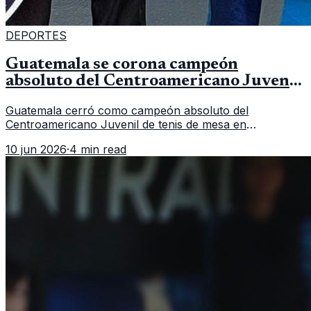
DEPORTES
Guatemala se corona campeón
absoluto del Centroamericano Juvenil
de tenis de mesa
Guatemala cerró como campeón absoluto del
Centroamericano Juvenil de tenis de mesa en
Tegucigalpa con 6 oros, 2 platas y 9 bronces, según la
10 jun 2026
·
4 min read
cobertura oficial difundida por CDAG.