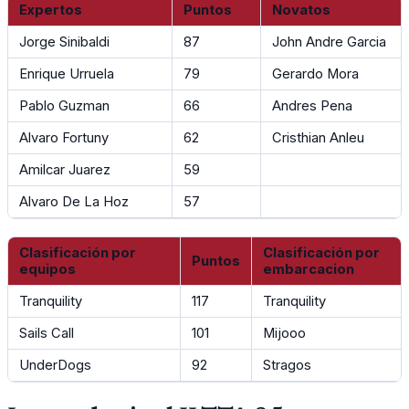
Expertos
Puntos
Novatos
CDAG.
Jorge Sinibaldi
87
John Andre Garcia
Enrique Urruela
79
Gerardo Mora
Pablo Guzman
66
Andres Pena
Alvaro Fortuny
62
Cristhian Anleu
Amilcar Juarez
59
Alvaro De La Hoz
57
Clasificación por
Clasificación por
Puntos
equipos
embarcacion
Tranquility
117
Tranquility
Sails Call
101
Mijooo
UnderDogs
92
Stragos