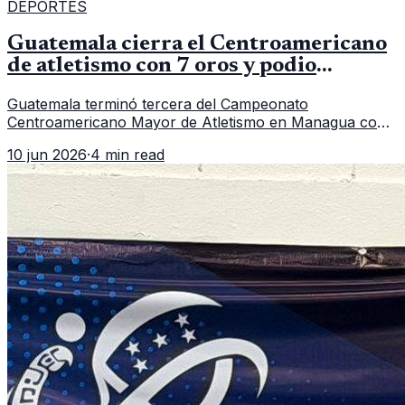
DEPORTES
Guatemala cierra el Centroamericano
de atletismo con 7 oros y podio
regional
Guatemala terminó tercera del Campeonato
Centroamericano Mayor de Atletismo en Managua con
7 oros, 5 platas y 2 bronces, según la publicación oficial
10 jun 2026
·
4 min read
de CDAG.