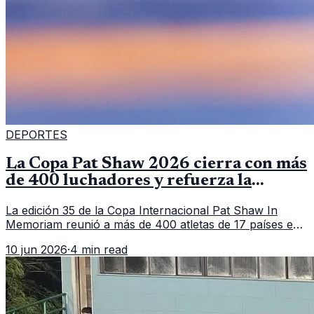
DEPORTES
La Copa Pat Shaw 2026 cierra con más
de 400 luchadores y refuerza la
vitrina regional
La edición 35 de la Copa Internacional Pat Shaw In
Memoriam reunió a más de 400 atletas de 17 países en
Guatemala y dejó una participación destacada de la
10 jun 2026
·
4 min read
delegación nacional, según el balance oficial de CDAG.