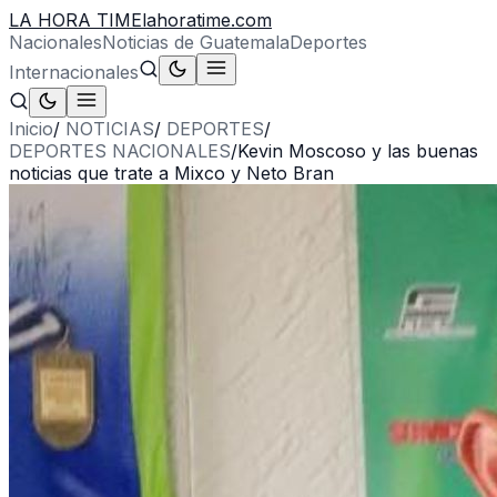
LA HORA TIME
lahoratime.com
Nacionales
Noticias de Guatemala
Deportes
Internacionales
Inicio
/
NOTICIAS
/
DEPORTES
/
DEPORTES NACIONALES
/
Kevin Moscoso y las buenas
noticias que trate a Mixco y Neto Bran