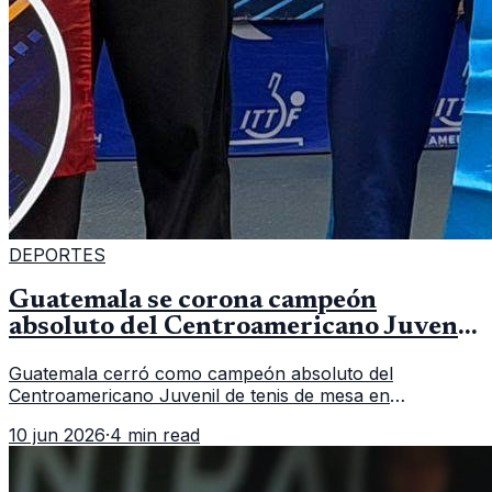
DEPORTES
Guatemala se corona campeón
absoluto del Centroamericano Juvenil
de tenis de mesa
Guatemala cerró como campeón absoluto del
Centroamericano Juvenil de tenis de mesa en
Tegucigalpa con 6 oros, 2 platas y 9 bronces, según la
10 jun 2026
·
4 min read
cobertura oficial difundida por CDAG.