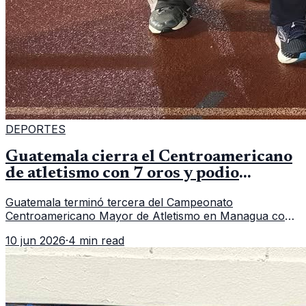
DEPORTES
Guatemala cierra el Centroamericano
de atletismo con 7 oros y podio
regional
Guatemala terminó tercera del Campeonato
Centroamericano Mayor de Atletismo en Managua con
7 oros, 5 platas y 2 bronces, según la publicación oficial
10 jun 2026
·
4 min read
de CDAG.