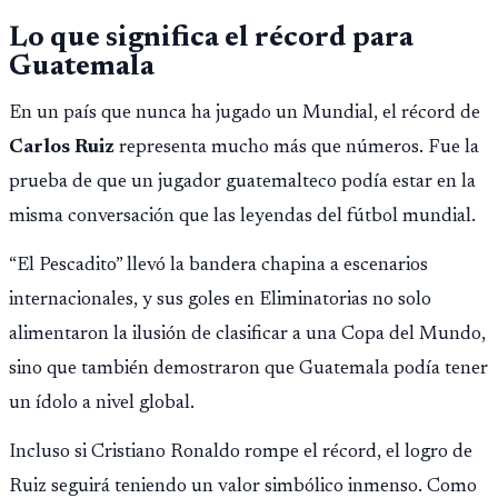
con 6 oros, 2 platas y 9 bronces, según la cobertura oficial
Lo que significa el récord para
difundida por CDAG.
Guatemala
En un país que nunca ha jugado un Mundial, el récord de
Carlos Ruiz
representa mucho más que números. Fue la
prueba de que un jugador guatemalteco podía estar en la
misma conversación que las leyendas del fútbol mundial.
“El Pescadito” llevó la bandera chapina a escenarios
internacionales, y sus goles en Eliminatorias no solo
alimentaron la ilusión de clasificar a una Copa del Mundo,
sino que también demostraron que Guatemala podía tener
un ídolo a nivel global.
Incluso si Cristiano Ronaldo rompe el récord, el logro de
Ruiz seguirá teniendo un valor simbólico inmenso. Como