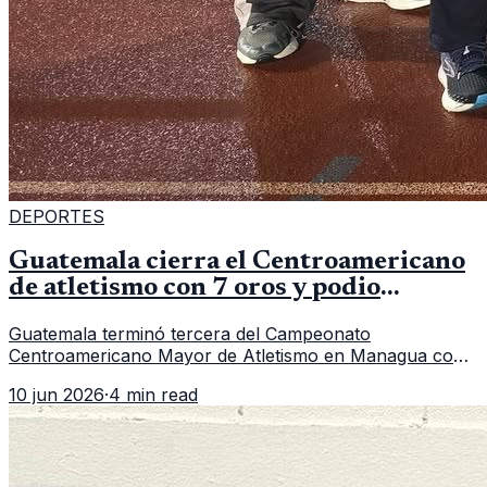
DEPORTES
Guatemala cierra el Centroamericano
de atletismo con 7 oros y podio
regional
Guatemala terminó tercera del Campeonato
Centroamericano Mayor de Atletismo en Managua con
7 oros, 5 platas y 2 bronces, según la publicación oficial
10 jun 2026
·
4 min read
de CDAG.