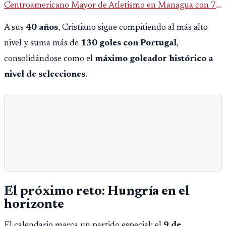
Centroamericano Mayor de Atletismo en Managua con 7
oros, 5 platas y 2 bronces, según la publicación oficial de
A sus
40 años
, Cristiano sigue compitiendo al más alto
CDAG.
nivel y suma más de
130 goles con Portugal
,
consolidándose como el
máximo goleador histórico a
nivel de selecciones
.
El próximo reto: Hungría en el
horizonte
El calendario marca un partido especial: el
9 de