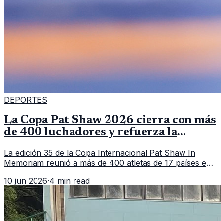
DEPORTES
La Copa Pat Shaw 2026 cierra con más
de 400 luchadores y refuerza la
vitrina regional
La edición 35 de la Copa Internacional Pat Shaw In
Memoriam reunió a más de 400 atletas de 17 países en
Guatemala y dejó una participación destacada de la
10 jun 2026
·
4 min read
delegación nacional, según el balance oficial de CDAG.