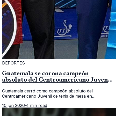
DEPORTES
Guatemala se corona campeón
absoluto del Centroamericano Juvenil
de tenis de mesa
Guatemala cerró como campeón absoluto del
Centroamericano Juvenil de tenis de mesa en
Tegucigalpa con 6 oros, 2 platas y 9 bronces, según la
10 jun 2026
·
4 min read
cobertura oficial difundida por CDAG.