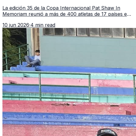
vitrina regional
La edición 35 de la Copa Internacional Pat Shaw In
Memoriam reunió a más de 400 atletas de 17 países en
Guatemala y dejó una participación destacada de la
10 jun 2026
·
4 min read
delegación nacional, según el balance oficial de CDAG.