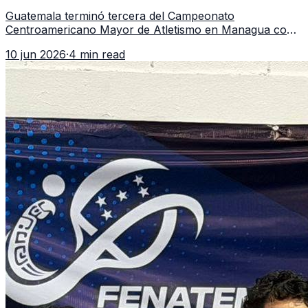
regional
Guatemala terminó tercera del Campeonato
Centroamericano Mayor de Atletismo en Managua con
7 oros, 5 platas y 2 bronces, según la publicación oficial
10 jun 2026
·
4 min read
de CDAG.