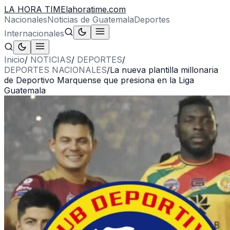
LA HORA TIME
lahoratime.com
Nacionales
Noticias de Guatemala
Deportes
Internacionales
Inicio
/
NOTICIAS
/
DEPORTES
/
DEPORTES NACIONALES
/
La nueva plantilla millonaria
de Deportivo Marquense que presiona en la Liga
Guatemala