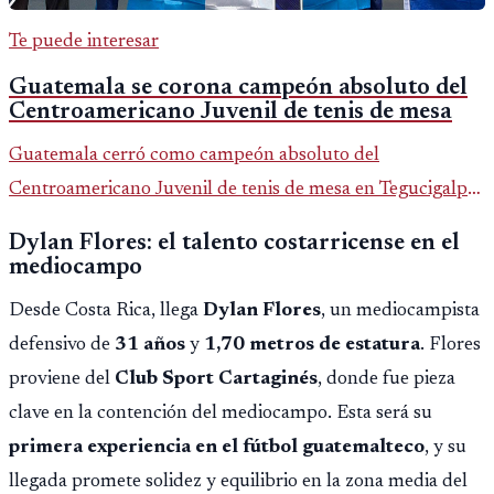
Te puede interesar
Guatemala se corona campeón absoluto del
Centroamericano Juvenil de tenis de mesa
Guatemala cerró como campeón absoluto del
Centroamericano Juvenil de tenis de mesa en Tegucigalpa
con 6 oros, 2 platas y 9 bronces, según la cobertura oficial
Dylan Flores: el talento costarricense en el
difundida por CDAG.
mediocampo
Desde Costa Rica, llega
Dylan Flores
, un mediocampista
defensivo de
31 años
y
1,70 metros de estatura
. Flores
proviene del
Club Sport Cartaginés
, donde fue pieza
clave en la contención del mediocampo. Esta será su
primera experiencia en el fútbol guatemalteco
, y su
llegada promete solidez y equilibrio en la zona media del