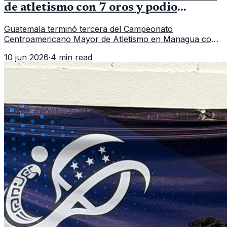
de atletismo con 7 oros y podio
regional
Guatemala terminó tercera del Campeonato
Centroamericano Mayor de Atletismo en Managua con
7 oros, 5 platas y 2 bronces, según la publicación oficial
10 jun 2026
·
4 min read
de CDAG.