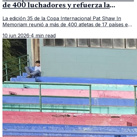
de 400 luchadores y refuerza la
vitrina regional
La edición 35 de la Copa Internacional Pat Shaw In
Memoriam reunió a más de 400 atletas de 17 países en
Guatemala y dejó una participación destacada de la
10 jun 2026
·
4 min read
delegación nacional, según el balance oficial de CDAG.