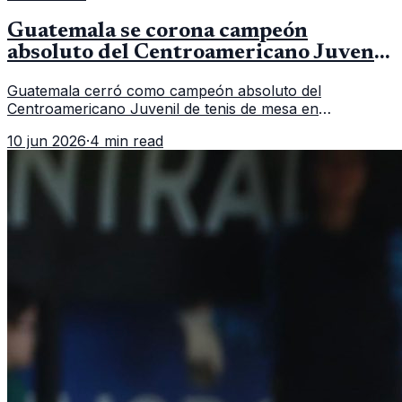
Guatemala se corona campeón
absoluto del Centroamericano Juvenil
de tenis de mesa
Guatemala cerró como campeón absoluto del
Centroamericano Juvenil de tenis de mesa en
Tegucigalpa con 6 oros, 2 platas y 9 bronces, según la
10 jun 2026
·
4 min read
cobertura oficial difundida por CDAG.