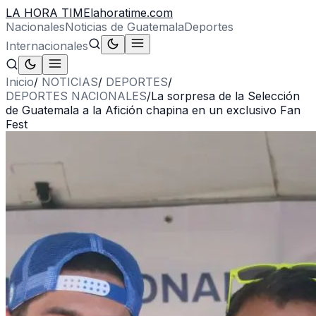
LA HORA TIME
lahoratime.com
Nacionales
Noticias de Guatemala
Deportes
Internacionales
Inicio
/
NOTICIAS
/
DEPORTES
/
DEPORTES NACIONALES
/
La sorpresa de la Selección
de Guatemala a la Afición chapina en un exclusivo Fan
Fest