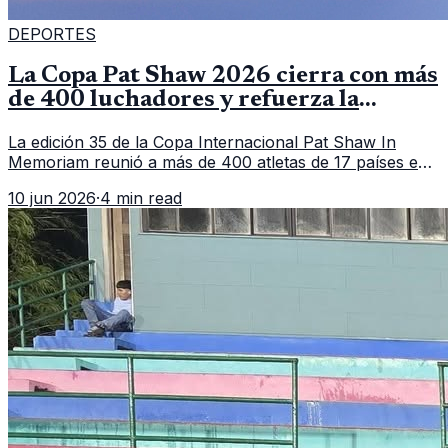
DEPORTES
La Copa Pat Shaw 2026 cierra con más
de 400 luchadores y refuerza la
vitrina regional
La edición 35 de la Copa Internacional Pat Shaw In
Memoriam reunió a más de 400 atletas de 17 países en
Guatemala y dejó una participación destacada de la
10 jun 2026
·
4 min read
delegación nacional, según el balance oficial de CDAG.