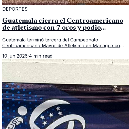
DEPORTES
Guatemala cierra el Centroamericano
de atletismo con 7 oros y podio
regional
Guatemala terminó tercera del Campeonato
Centroamericano Mayor de Atletismo en Managua con
7 oros, 5 platas y 2 bronces, según la publicación oficial
10 jun 2026
·
4 min read
de CDAG.