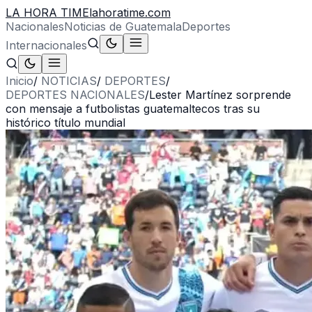
LA HORA TIME
lahoratime.com
Nacionales
Noticias de Guatemala
Deportes
Internacionales
Inicio
/
NOTICIAS
/
DEPORTES
/
DEPORTES NACIONALES
/
Lester Martínez sorprende
con mensaje a futbolistas guatemaltecos tras su
histórico título mundial