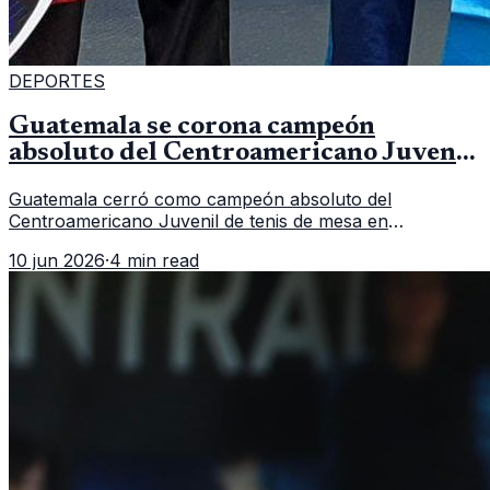
DEPORTES
Guatemala se corona campeón
absoluto del Centroamericano Juvenil
de tenis de mesa
Guatemala cerró como campeón absoluto del
Centroamericano Juvenil de tenis de mesa en
Tegucigalpa con 6 oros, 2 platas y 9 bronces, según la
10 jun 2026
·
4 min read
cobertura oficial difundida por CDAG.