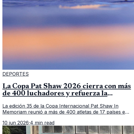
DEPORTES
La Copa Pat Shaw 2026 cierra con más
de 400 luchadores y refuerza la
vitrina regional
La edición 35 de la Copa Internacional Pat Shaw In
Memoriam reunió a más de 400 atletas de 17 países en
Guatemala y dejó una participación destacada de la
10 jun 2026
·
4 min read
delegación nacional, según el balance oficial de CDAG.