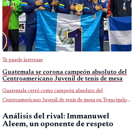
Te puede interesar
Guatemala se corona campeón absoluto del
Centroamericano Juvenil de tenis de mesa
Guatemala cerró como campeón absoluto del
Centroamericano Juvenil de tenis de mesa en Tegucigalpa
con 6 oros, 2 platas y 9 bronces, según la cobertura oficial
Análisis del rival: Immanuwel
difundida por CDAG.
Aleem, un oponente de respeto