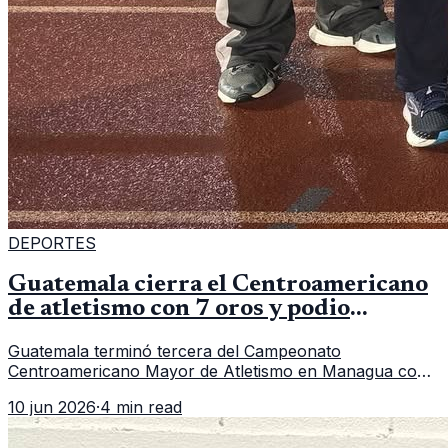
DEPORTES
Guatemala cierra el Centroamericano
de atletismo con 7 oros y podio
regional
Guatemala terminó tercera del Campeonato
Centroamericano Mayor de Atletismo en Managua con
7 oros, 5 platas y 2 bronces, según la publicación oficial
10 jun 2026
·
4 min read
de CDAG.