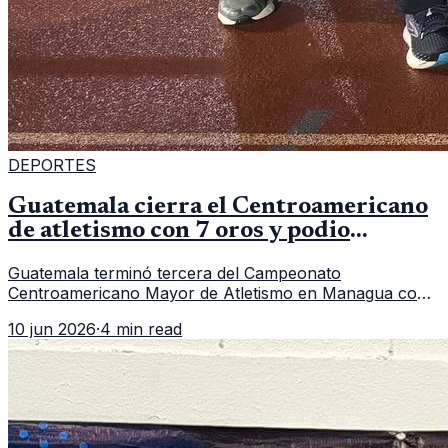
DEPORTES
Guatemala cierra el Centroamericano
de atletismo con 7 oros y podio
regional
Guatemala terminó tercera del Campeonato
Centroamericano Mayor de Atletismo en Managua con
7 oros, 5 platas y 2 bronces, según la publicación oficial
10 jun 2026
·
4 min read
de CDAG.