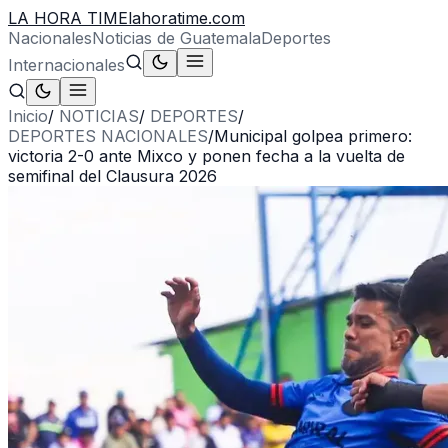
LA HORA TIME
lahoratime.com
Nacionales
Noticias de Guatemala
Deportes
Internacionales
Inicio
/
NOTICIAS
/
DEPORTES
/
DEPORTES NACIONALES
/
Municipal golpea primero:
victoria 2-0 ante Mixco y ponen fecha a la vuelta de
semifinal del Clausura 2026