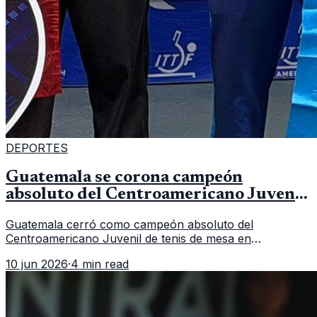
DEPORTES
Guatemala se corona campeón
absoluto del Centroamericano Juvenil
de tenis de mesa
Guatemala cerró como campeón absoluto del
Centroamericano Juvenil de tenis de mesa en
Tegucigalpa con 6 oros, 2 platas y 9 bronces, según la
10 jun 2026
·
4 min read
cobertura oficial difundida por CDAG.