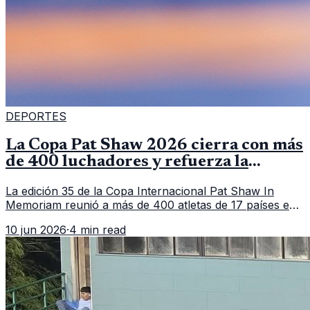
DEPORTES
La Copa Pat Shaw 2026 cierra con más
de 400 luchadores y refuerza la
vitrina regional
La edición 35 de la Copa Internacional Pat Shaw In
Memoriam reunió a más de 400 atletas de 17 países en
Guatemala y dejó una participación destacada de la
10 jun 2026
·
4 min read
delegación nacional, según el balance oficial de CDAG.