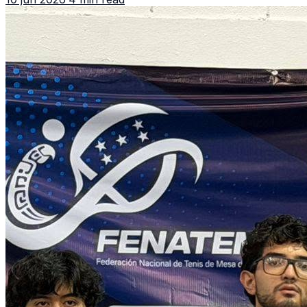
de CDAG.