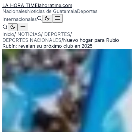
LA HORA TIME
lahoratime.com
Nacionales
Noticias de Guatemala
Deportes
Internacionales
Inicio
/
NOTICIAS
/
DEPORTES
/
DEPORTES NACIONALES
/
Nuevo hogar para Rubio
Rubín: revelan su próximo club en 2025