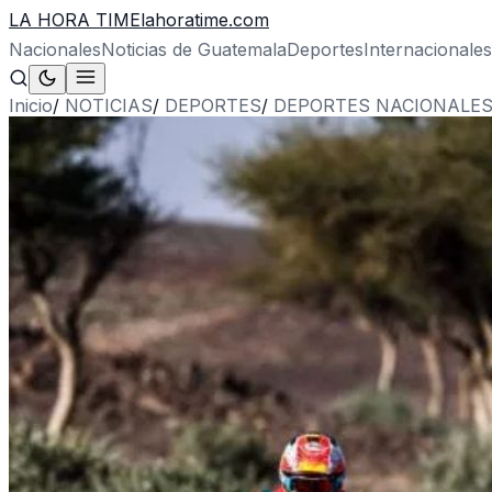
LA HORA TIME
lahoratime.com
Nacionales
Noticias de Guatemala
Deportes
Internacionales
Inicio
/
NOTICIAS
/
DEPORTES
/
DEPORTES NACIONALE