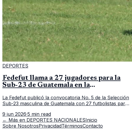
DEPORTES
Fedefut llama a 27 jugadores para la
Sub-23 de Guatemala en la
convocatoria 5
La Fedefut publicó la convocatoria No. 5 de la Selección
Sub-23 masculina de Guatemala con 27 futbolistas para
el tramo de trabajo fijado del 11 al 19 de junio de 2026.
9 jun 2026
·
5 min read
← Más en
DEPORTES NACIONALES
Inicio
Sobre Nosotros
Privacidad
Términos
Contacto