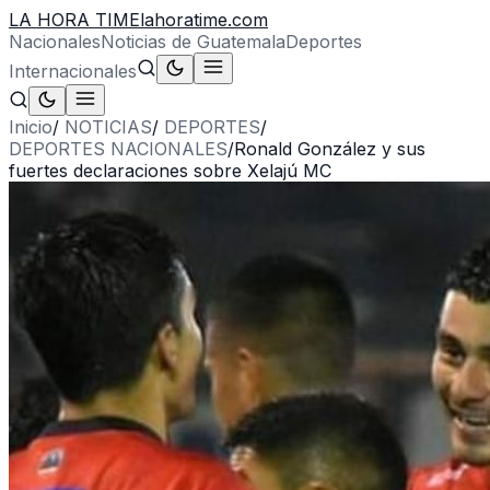
LA HORA TIME
lahoratime.com
Nacionales
Noticias de Guatemala
Deportes
Internacionales
Inicio
/
NOTICIAS
/
DEPORTES
/
DEPORTES NACIONALES
/
Ronald González y sus
fuertes declaraciones sobre Xelajú MC