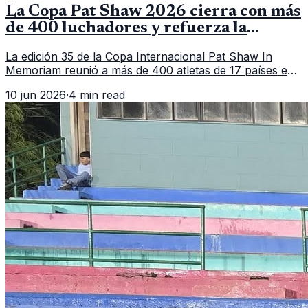
La Copa Pat Shaw 2026 cierra con más
de 400 luchadores y refuerza la
vitrina regional
La edición 35 de la Copa Internacional Pat Shaw In
Memoriam reunió a más de 400 atletas de 17 países en
Guatemala y dejó una participación destacada de la
10 jun 2026
·
4 min read
delegación nacional, según el balance oficial de CDAG.