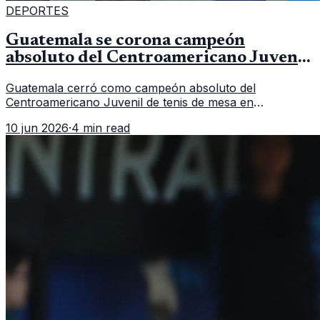
DEPORTES
Guatemala se corona campeón
absoluto del Centroamericano Juvenil
de tenis de mesa
Guatemala cerró como campeón absoluto del
Centroamericano Juvenil de tenis de mesa en
Tegucigalpa con 6 oros, 2 platas y 9 bronces, según la
10 jun 2026
·
4 min read
cobertura oficial difundida por CDAG.