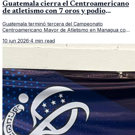
Guatemala cierra el Centroamericano
de atletismo con 7 oros y podio
regional
Guatemala terminó tercera del Campeonato
Centroamericano Mayor de Atletismo en Managua con
7 oros, 5 platas y 2 bronces, según la publicación oficial
10 jun 2026
·
4 min read
de CDAG.