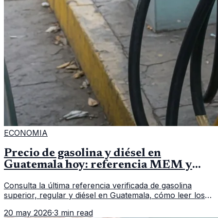
ECONOMIA
Precio de gasolina y diésel en
Guatemala hoy: referencia MEM y
cómo verificar
Consulta la última referencia verificada de gasolina
superior, regular y diésel en Guatemala, cómo leer los
reportes del MEM y qué revisar antes de llenar el
20 may 2026
·
3 min read
tanque.