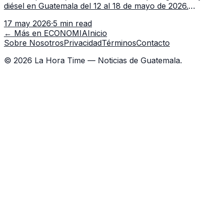
diésel en Guatemala del 12 al 18 de mayo de 2026.
Revisa precios por galón, variación semanal y dónde
17 may 2026
·
5 min read
consultar el dato actualizado.
← Más en
ECONOMIA
Inicio
Sobre Nosotros
Privacidad
Términos
Contacto
©
2026
La Hora Time — Noticias de Guatemala.