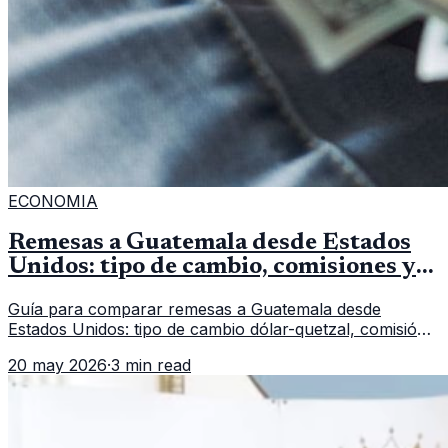
ECONOMIA
Remesas a Guatemala desde Estados
Unidos: tipo de cambio, comisiones y
qué revisar
Guía para comparar remesas a Guatemala desde
Estados Unidos: tipo de cambio dólar-quetzal, comisión,
tiempo de entrega y errores que reducen el dinero
20 may 2026
·
3 min read
recibido.