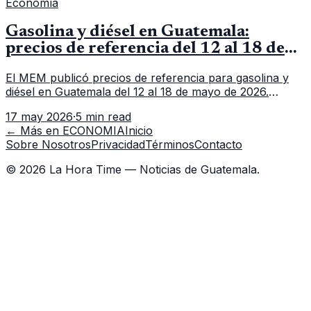
Economía
Gasolina y diésel en Guatemala:
precios de referencia del 12 al 18 de
mayo de 2026
El MEM publicó precios de referencia para gasolina y
diésel en Guatemala del 12 al 18 de mayo de 2026.
Revisa precios por galón, variación semanal y dónde
17 may 2026
·
5 min read
consultar el dato actualizado.
← Más en
ECONOMIA
Inicio
Sobre Nosotros
Privacidad
Términos
Contacto
©
2026
La Hora Time — Noticias de Guatemala.