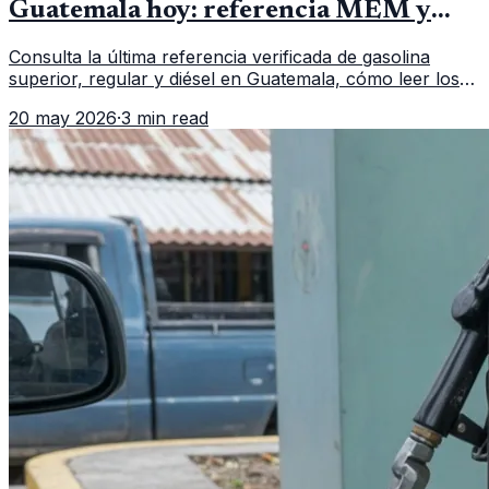
Guatemala hoy: referencia MEM y
cómo verificar
Consulta la última referencia verificada de gasolina
superior, regular y diésel en Guatemala, cómo leer los
reportes del MEM y qué revisar antes de llenar el
20 may 2026
·
3 min read
tanque.