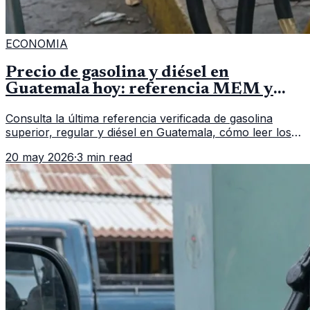
ECONOMIA
Precio de gasolina y diésel en
Guatemala hoy: referencia MEM y
cómo verificar
Consulta la última referencia verificada de gasolina
superior, regular y diésel en Guatemala, cómo leer los
reportes del MEM y qué revisar antes de llenar el
20 may 2026
·
3 min read
tanque.