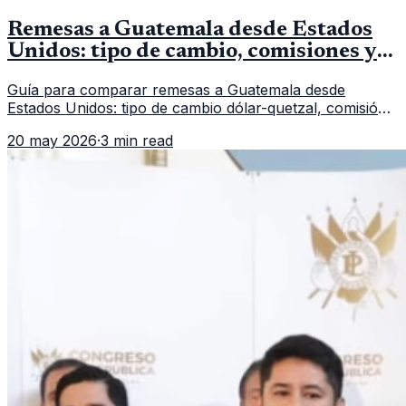
Remesas a Guatemala desde Estados
Unidos: tipo de cambio, comisiones y
qué revisar
Guía para comparar remesas a Guatemala desde
Estados Unidos: tipo de cambio dólar-quetzal, comisión,
tiempo de entrega y errores que reducen el dinero
20 may 2026
·
3 min read
recibido.