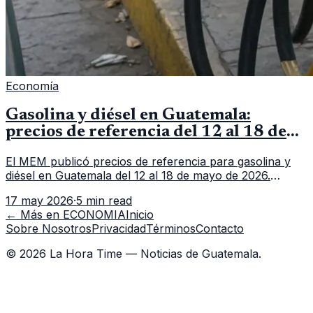
Economía
Gasolina y diésel en Guatemala:
precios de referencia del 12 al 18 de
mayo de 2026
El MEM publicó precios de referencia para gasolina y
diésel en Guatemala del 12 al 18 de mayo de 2026.
Revisa precios por galón, variación semanal y dónde
17 may 2026
·
5 min read
consultar el dato actualizado.
← Más en
ECONOMIA
Inicio
Sobre Nosotros
Privacidad
Términos
Contacto
©
2026
La Hora Time — Noticias de Guatemala.