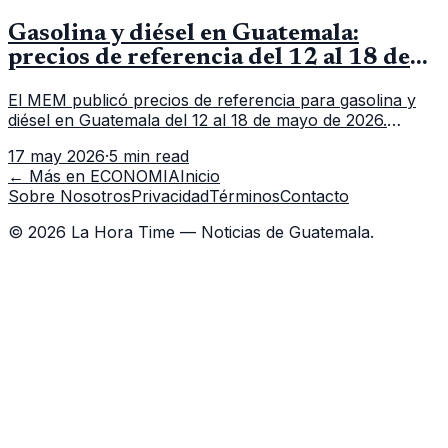
Gasolina y diésel en Guatemala:
precios de referencia del 12 al 18 de
mayo de 2026
El MEM publicó precios de referencia para gasolina y
diésel en Guatemala del 12 al 18 de mayo de 2026.
Revisa precios por galón, variación semanal y dónde
17 may 2026
·
5 min read
consultar el dato actualizado.
← Más en
ECONOMIA
Inicio
Sobre Nosotros
Privacidad
Términos
Contacto
©
2026
La Hora Time — Noticias de Guatemala.