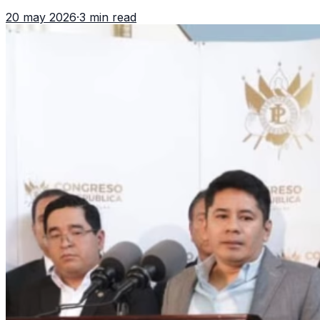
tiempo de entrega y errores que reducen el dinero
20 may 2026
·
3 min read
recibido.