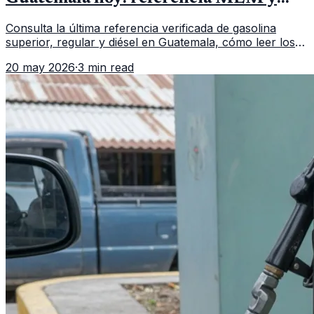
cómo verificar
Consulta la última referencia verificada de gasolina
superior, regular y diésel en Guatemala, cómo leer los
reportes del MEM y qué revisar antes de llenar el
20 may 2026
·
3 min read
tanque.