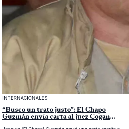
INTERNACIONALES
“Busco un trato justo”: El Chapo
Guzmán envía carta al juez Cogan
desde su aislamiento en prisión
Joaquín 'El Chapo' Guzmán envió una carta escrita a