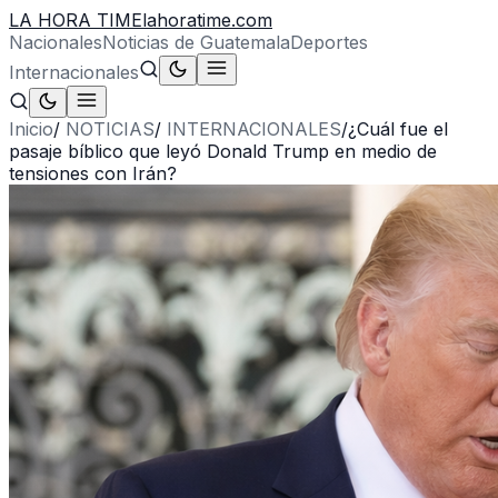
LA HORA TIME
lahoratime.com
Nacionales
Noticias de Guatemala
Deportes
Internacionales
Inicio
/
NOTICIAS
/
INTERNACIONALES
/
¿Cuál fue el
pasaje bíblico que leyó Donald Trump en medio de
tensiones con Irán?