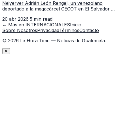
Neiyerver Adrián León Rengel, un venezolano
de dólares
deportado a la megacárcel CECOT en El Salvador,
presentó una demanda de $1.3 millones contra el
20 abr 2026
·
5 min read
gobierno de EE.UU. por presuntas violaciones de
← Más en
INTERNACIONALES
Inicio
derechos y abuso durante su detención.
Sobre Nosotros
Privacidad
Términos
Contacto
©
2026
La Hora Time — Noticias de Guatemala.