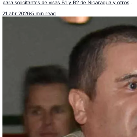
para solicitantes de visas B1 y B2 de Nicaragua y otros
11 países. La medida afecta a más de 50 naciones bajo
21 abr 2026
·
5 min read
nuevas políticas migratorias.