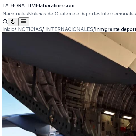
LA HORA TIME
lahoratime.com
Nacionales
Noticias de Guatemala
Deportes
Internacionales
Inicio
/
NOTICIAS
/
INTERNACIONALES
/
Inmigrante deport