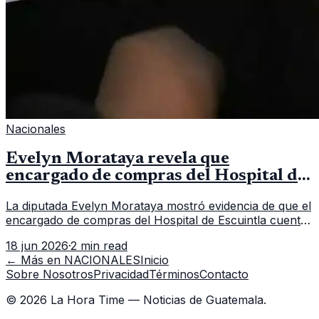
Nacionales
Evelyn Morataya revela que
encargado de compras del Hospital de
Escuintla tiene 7 asistentes
La diputada Evelyn Morataya mostró evidencia de que el
encargado de compras del Hospital de Escuintla cuenta
con 7 asistentes, pese a que el titular anda en
18 jun 2026
·
2 min read
capacitación en la capital.
← Más en
NACIONALES
Inicio
Sobre Nosotros
Privacidad
Términos
Contacto
©
2026
La Hora Time — Noticias de Guatemala.