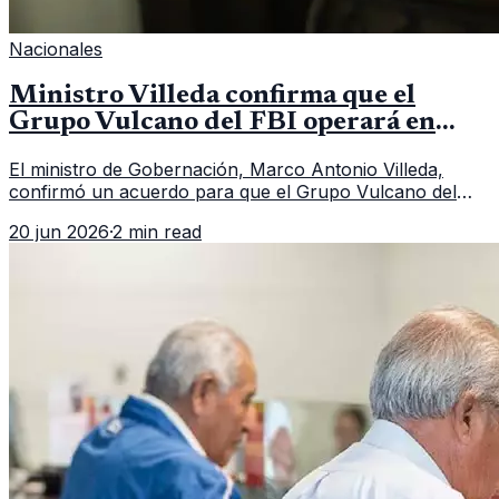
Nacionales
Ministro Villeda confirma que el
Grupo Vulcano del FBI operará en
Guatemala a partir de julio
El ministro de Gobernación, Marco Antonio Villeda,
confirmó un acuerdo para que el Grupo Vulcano del
FBI opere en Guatemala a partir de julio, tras un intento
20 jun 2026
·
2 min read
fallido con la administración anterior del Ministerio
Público.