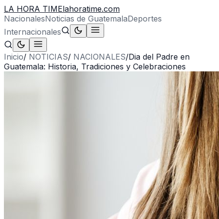
LA HORA TIME
lahoratime.com
Nacionales
Noticias de Guatemala
Deportes
Internacionales
Inicio
/
NOTICIAS
/
NACIONALES
/
Dia del Padre en
Guatemala: Historia, Tradiciones y Celebraciones