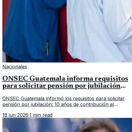
Nacionales
ONSEC Guatemala informa requisitos
para solicitar pensión por jubilación
en 2026
ONSEC Guatemala informó los requisitos para solicitar
pensión por jubilación: 10 años de contribución al
Montepío y 50 años de edad, o 20 años de servicio sin
18 jun 2026
·
1 min read
importar edad.