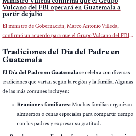
Ministro Villeda confirma que el Grupo
Vulcano del FBI operará en Guatemala a
partir de julio
El ministro de Gobernación, Marco Antonio Villeda,
confirmó un acuerdo para que el Grupo Vulcano del FBI
opere en Guatemala a partir de julio, tras un intento
Tradiciones del Día del Padre en
fallido con la administración anterior del Ministerio
Guatemala
Público.
El
Día del Padre en Guatemala
se celebra con diversas
tradiciones que varían según la región y la familia. Algunas
de las más comunes incluyen:
Reuniones familiares:
Muchas familias organizan
almuerzos o cenas especiales para compartir tiempo
con los padres y expresar su gratitud.