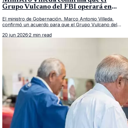
Ministro Villeda confirma que el
Grupo Vulcano del FBI operará en
Guatemala a partir de julio
El ministro de Gobernación, Marco Antonio Villeda,
confirmó un acuerdo para que el Grupo Vulcano del
FBI opere en Guatemala a partir de julio, tras un intento
20 jun 2026
·
2 min read
fallido con la administración anterior del Ministerio
Público.