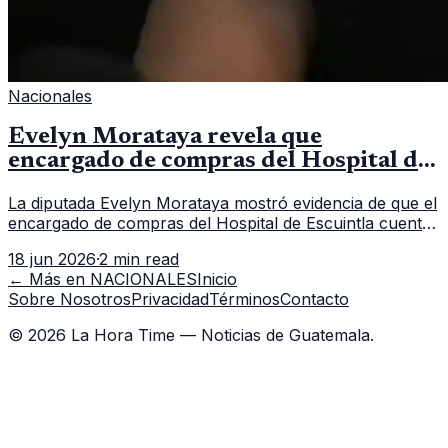
Nacionales
Evelyn Morataya revela que
encargado de compras del Hospital de
Escuintla tiene 7 asistentes
La diputada Evelyn Morataya mostró evidencia de que el
encargado de compras del Hospital de Escuintla cuenta
con 7 asistentes, pese a que el titular anda en
18 jun 2026
·
2 min read
capacitación en la capital.
← Más en
NACIONALES
Inicio
Sobre Nosotros
Privacidad
Términos
Contacto
©
2026
La Hora Time — Noticias de Guatemala.