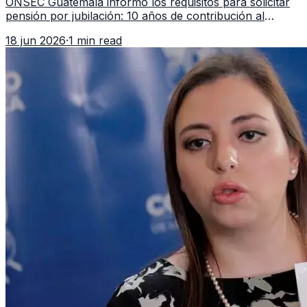
ONSEC Guatemala informó los requisitos para solicitar
pensión por jubilación: 10 años de contribución al
Montepío y 50 años de edad, o 20 años de servicio sin
18 jun 2026
·
1 min read
importar edad.