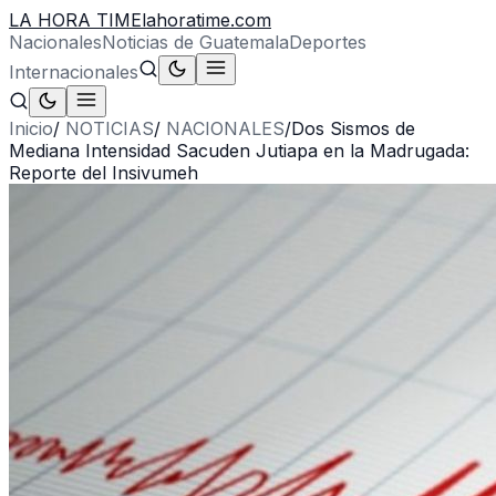
LA HORA TIME
lahoratime.com
Nacionales
Noticias de Guatemala
Deportes
Internacionales
Inicio
/
NOTICIAS
/
NACIONALES
/
Dos Sismos de
Mediana Intensidad Sacuden Jutiapa en la Madrugada:
Reporte del Insivumeh