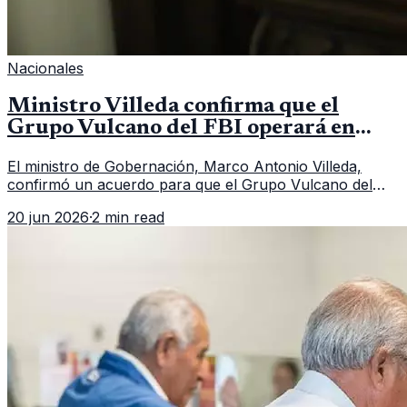
Nacionales
Ministro Villeda confirma que el
Grupo Vulcano del FBI operará en
Guatemala a partir de julio
El ministro de Gobernación, Marco Antonio Villeda,
confirmó un acuerdo para que el Grupo Vulcano del
FBI opere en Guatemala a partir de julio, tras un intento
20 jun 2026
·
2 min read
fallido con la administración anterior del Ministerio
Público.