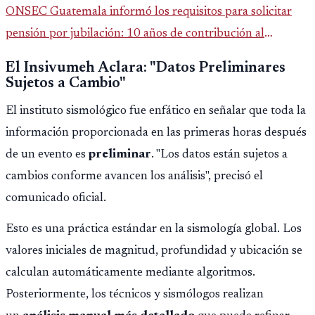
ONSEC Guatemala informó los requisitos para solicitar
pensión por jubilación: 10 años de contribución al
Montepío y 50 años de edad, o 20 años de servicio sin
El Insivumeh Aclara: "Datos Preliminares
importar edad.
Sujetos a Cambio"
El instituto sismológico fue enfático en señalar que toda la
información proporcionada en las primeras horas después
de un evento es
preliminar
. "Los datos están sujetos a
cambios conforme avancen los análisis", precisó el
comunicado oficial.
Esto es una práctica estándar en la sismología global. Los
valores iniciales de magnitud, profundidad y ubicación se
calculan automáticamente mediante algoritmos.
Posteriormente, los técnicos y sismólogos realizan