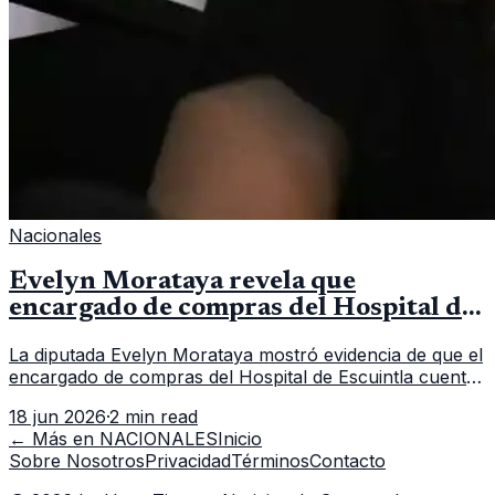
Nacionales
Evelyn Morataya revela que
encargado de compras del Hospital de
Escuintla tiene 7 asistentes
La diputada Evelyn Morataya mostró evidencia de que el
encargado de compras del Hospital de Escuintla cuenta
con 7 asistentes, pese a que el titular anda en
18 jun 2026
·
2 min read
capacitación en la capital.
← Más en
NACIONALES
Inicio
Sobre Nosotros
Privacidad
Términos
Contacto