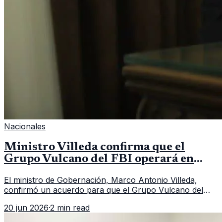
Nacionales
Ministro Villeda confirma que el
Grupo Vulcano del FBI operará en
Guatemala a partir de julio
El ministro de Gobernación, Marco Antonio Villeda,
confirmó un acuerdo para que el Grupo Vulcano del
FBI opere en Guatemala a partir de julio, tras un intento
20 jun 2026
·
2 min read
fallido con la administración anterior del Ministerio
Público.