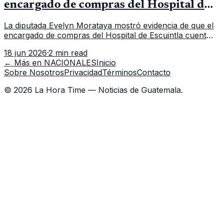
encargado de compras del Hospital de
Escuintla tiene 7 asistentes
La diputada Evelyn Morataya mostró evidencia de que el
encargado de compras del Hospital de Escuintla cuenta
con 7 asistentes, pese a que el titular anda en
18 jun 2026
·
2 min read
capacitación en la capital.
← Más en
NACIONALES
Inicio
Sobre Nosotros
Privacidad
Términos
Contacto
©
2026
La Hora Time — Noticias de Guatemala.