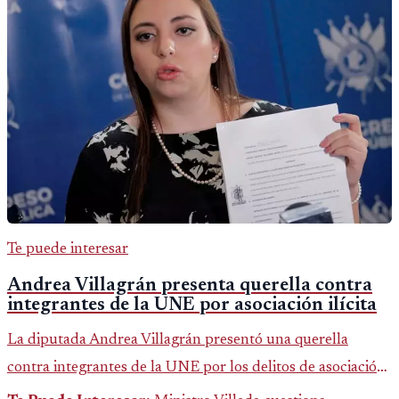
Te puede interesar
Andrea Villagrán presenta querella contra
integrantes de la UNE por asociación ilícita
La diputada Andrea Villagrán presentó una querella
contra integrantes de la UNE por los delitos de asociación
ilícita, terrorismo y sedición.