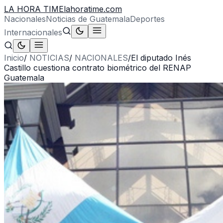
LA HORA TIME
lahoratime.com
Nacionales
Noticias de Guatemala
Deportes
Internacionales
Inicio
/
NOTICIAS
/
NACIONALES
/
El diputado Inés
Castillo cuestiona contrato biométrico del RENAP
Guatemala