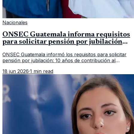
Nacionales
ONSEC Guatemala informa requisitos
para solicitar pensión por jubilación
en 2026
ONSEC Guatemala informó los requisitos para solicitar
pensión por jubilación: 10 años de contribución al
Montepío y 50 años de edad, o 20 años de servicio sin
18 jun 2026
·
1 min read
importar edad.