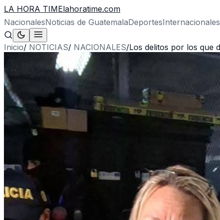
LA HORA TIME
lahoratime.com
Nacionales
Noticias de Guatemala
Deportes
Internacionales
Inicio
/
NOTICIAS
/
NACIONALES
/
Los delitos por los que