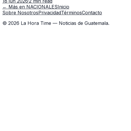
18 jun 2026
·
2 min read
capacitación en la capital.
← Más en
NACIONALES
Inicio
Sobre Nosotros
Privacidad
Términos
Contacto
©
2026
La Hora Time — Noticias de Guatemala.