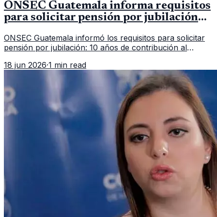
ONSEC Guatemala informa requisitos
para solicitar pensión por jubilación
en 2026
ONSEC Guatemala informó los requisitos para solicitar
pensión por jubilación: 10 años de contribución al
Montepío y 50 años de edad, o 20 años de servicio sin
18 jun 2026
·
1 min read
importar edad.