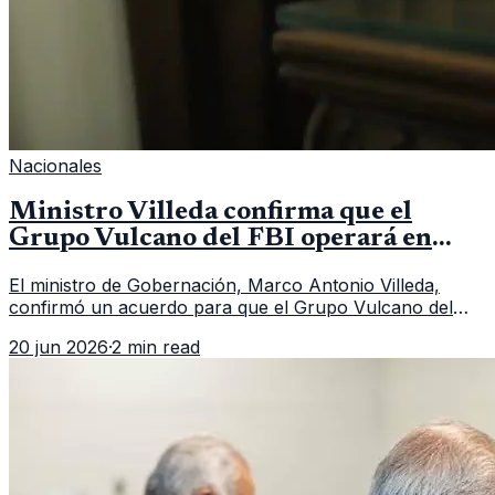
Nacionales
Ministro Villeda confirma que el
Grupo Vulcano del FBI operará en
Guatemala a partir de julio
El ministro de Gobernación, Marco Antonio Villeda,
confirmó un acuerdo para que el Grupo Vulcano del
FBI opere en Guatemala a partir de julio, tras un intento
20 jun 2026
·
2 min read
fallido con la administración anterior del Ministerio
Público.