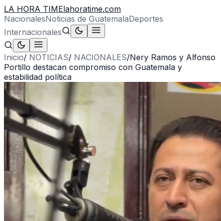
LA HORA TIME
lahoratime.com
Nacionales
Noticias de Guatemala
Deportes
Internacionales
Inicio
/
NOTICIAS
/
NACIONALES
/
Nery Ramos y Alfonso
Portillo destacan compromiso con Guatemala y
estabilidad política