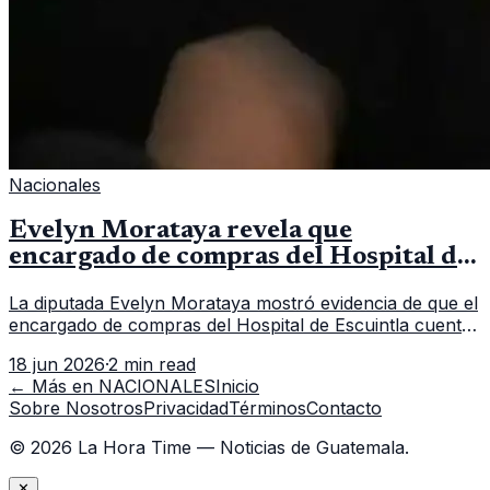
Nacionales
Evelyn Morataya revela que
encargado de compras del Hospital de
Escuintla tiene 7 asistentes
La diputada Evelyn Morataya mostró evidencia de que el
encargado de compras del Hospital de Escuintla cuenta
con 7 asistentes, pese a que el titular anda en
18 jun 2026
·
2 min read
capacitación en la capital.
← Más en
NACIONALES
Inicio
Sobre Nosotros
Privacidad
Términos
Contacto
©
2026
La Hora Time — Noticias de Guatemala.