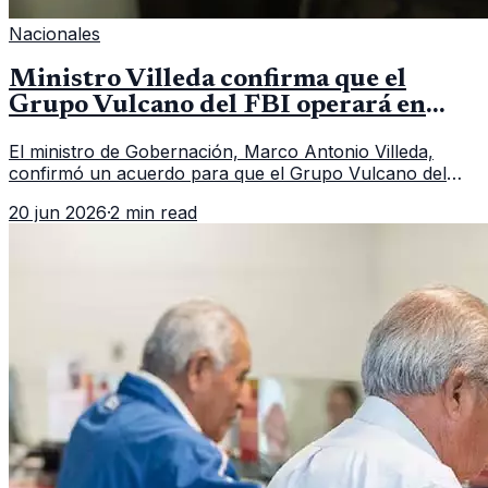
Nacionales
Ministro Villeda confirma que el
Grupo Vulcano del FBI operará en
Guatemala a partir de julio
El ministro de Gobernación, Marco Antonio Villeda,
confirmó un acuerdo para que el Grupo Vulcano del
FBI opere en Guatemala a partir de julio, tras un intento
20 jun 2026
·
2 min read
fallido con la administración anterior del Ministerio
Público.