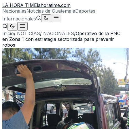
LA HORA TIME
lahoratime.com
Nacionales
Noticias de Guatemala
Deportes
Internacionales
Inicio
/
NOTICIAS
/
NACIONALES
/
Operativo de la PNC
en Zona 1 con estrategia sectorizada para prevenir
robos