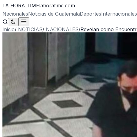
LA HORA TIME
lahoratime.com
Nacionales
Noticias de Guatemala
Deportes
Internacionales
Inicio
/
NOTICIAS
/
NACIONALES
/
Revelan como Encuentra