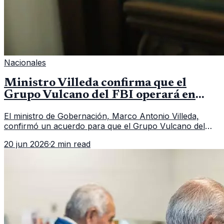
Nacionales
Ministro Villeda confirma que el
Grupo Vulcano del FBI operará en
Guatemala a partir de julio
El ministro de Gobernación, Marco Antonio Villeda,
confirmó un acuerdo para que el Grupo Vulcano del
FBI opere en Guatemala a partir de julio, tras un intento
20 jun 2026
·
2 min read
fallido con la administración anterior del Ministerio
Público.