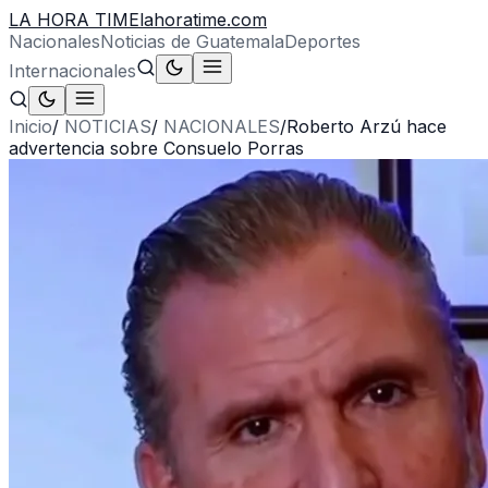
LA HORA TIME
lahoratime.com
Nacionales
Noticias de Guatemala
Deportes
Internacionales
Inicio
/
NOTICIAS
/
NACIONALES
/
Roberto Arzú hace
advertencia sobre Consuelo Porras