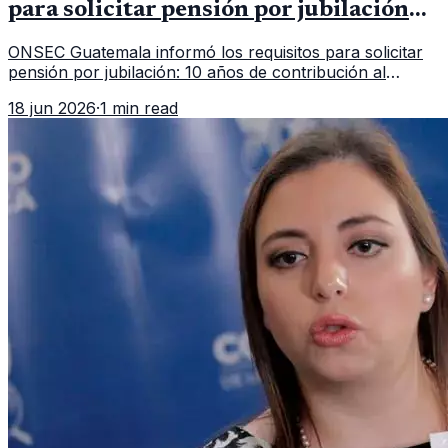
para solicitar pensión por jubilación
en 2026
ONSEC Guatemala informó los requisitos para solicitar
pensión por jubilación: 10 años de contribución al
Montepío y 50 años de edad, o 20 años de servicio sin
18 jun 2026
·
1 min read
importar edad.