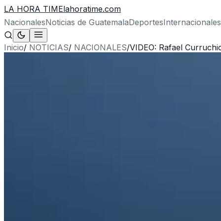
LA HORA TIME
lahoratime.com
Nacionales
Noticias de Guatemala
Deportes
Internacionales
Inicio
/
NOTICIAS
/
NACIONALES
/
VIDEO: Rafael Curruchic