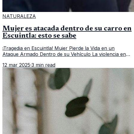
NATURALEZA
Mujer es atacada dentro de su carro en
Escuintla: esto se sabe
¡Tragedia en Escuintla! Mujer Pierde la Vida en un
Ataque Armado Dentro de su Vehículo La violencia en
Guatemala sigue cobrando víctimas, y en esta ocasión,
12 mar 2025
·
3 min read
un ataque armado ha dej