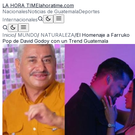
LA HORA TIME
lahoratime.com
Nacionales
Noticias de Guatemala
Deportes
Internacionales
Inicio
/
MUNDO
/
NATURALEZA
/
El Homenaje a Farruko
Pop de David Godoy con un Trend Guatemala