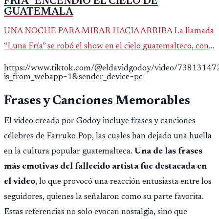
FRÍA” ENCENDIÓ EL CIELO DE
GUATEMALA
UNA NOCHE PARA MIRAR HACIA ARRIBA La llamada
“Luna Fría” se robó el show en el cielo guatemalteco, con
una súper luna de diciembre que se apreció más grande y
https://www.tiktok.com/@eldavidgodoy/video/7381314
más brillante de lo h
is_from_webapp=1&sender_device=pc
Frases y Canciones Memorables
El video creado por Godoy incluye frases y canciones
célebres de Farruko Pop, las cuales han dejado una huella
en la cultura popular guatemalteca.
Una de las frases
más emotivas del fallecido artista fue destacada en
el video
, lo que provocó una reacción entusiasta entre los
seguidores, quienes la señalaron como su parte favorita.
Estas referencias no solo evocan nostalgia, sino que