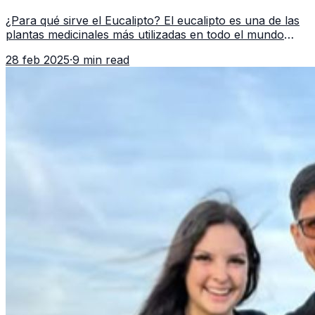
¿Para qué sirve el Eucalipto? El eucalipto es una de las
plantas medicinales más utilizadas en todo el mundo
gracias a sus propiedades antiinflamatorias,
28 feb 2025
·
9 min read
antimicrobianas y expector