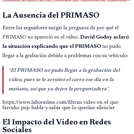
sigue cobrando víctimas, y en esta ocasión, un ataque
La Ausencia del PRIMASO
armado ha dej
Entre los seguidores surgió la pregunta de por qué el
PRIMASO no apareció en el video.
David Godoy aclaró
la situación explicando que el PRIMASO
no pudo
llegar a la grabación debido a problemas con su vehículo:
“
El PRIMASO no pudo llegar a la grabación del
video, pues se le arruinó el carro ese día en la
mañana, así que ya dejen la preguntadera
”.
https://www.lahoratime.com/filtran-video-en-el-que-
farruko-pop-habla-y-sabia-que-lo-querian-silenciar
El Impacto del Video en Redes
Sociales