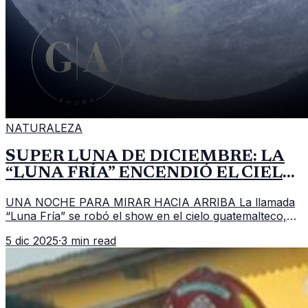
NATURALEZA
SÚPER LUNA DE DICIEMBRE: LA
“LUNA FRÍA” ENCENDIÓ EL CIELO
DE GUATEMALA
UNA NOCHE PARA MIRAR HACIA ARRIBA La llamada
“Luna Fría” se robó el show en el cielo guatemalteco,
con una súper luna de diciembre que se apreció más
5 dic 2025
·
3 min read
grande y más brillante de lo h